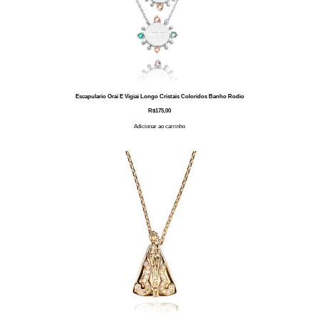
Escapulario Orai E Vigiai Longo Cristais Coloridos Banho Rodio
R$
175,00
Adicionar ao carrinho