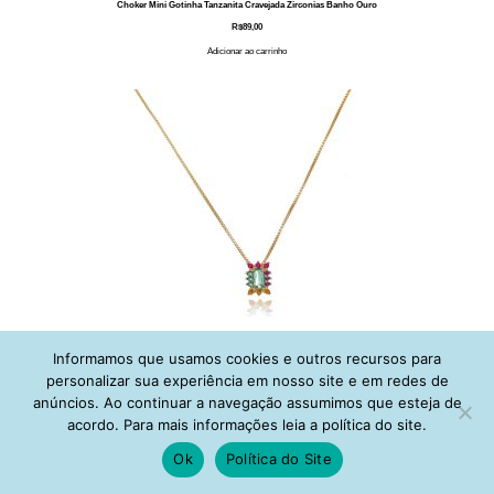
Choker Mini Gotinha Tanzanita Cravejada Zirconias Banho Ouro
R$
89,00
Adicionar ao carrinho
Informamos que usamos cookies e outros recursos para
personalizar sua experiência em nosso site e em redes de
Choker Mini Pingente Retangulo Espinelios Coloridos e Cristal Turmalina Banho Ouro
anúncios. Ao continuar a navegação assumimos que esteja de
R$
89,00
acordo. Para mais informações leia a política do site.
Adicionar ao carrinho
Ok
Política do Site