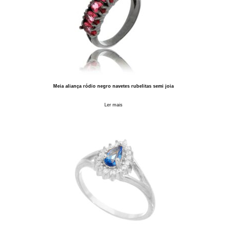
Meia aliança ródio negro navetes rubelitas semi joia
Ler mais