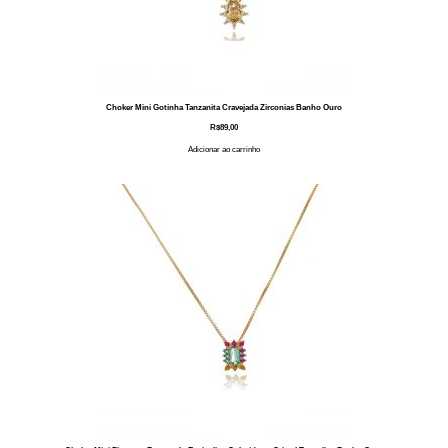
Choker Mini Gotinha Tanzanita Cravejada Zirconias Banho Ouro
R$
89,00
Adicionar ao carrinho