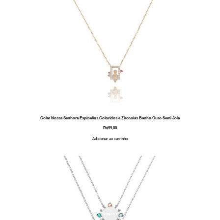
Colar Nossa Senhora Espinelios Coloridos e Zirconias Banho Ouro Semi Joia
R$
99,00
Adicionar ao carrinho