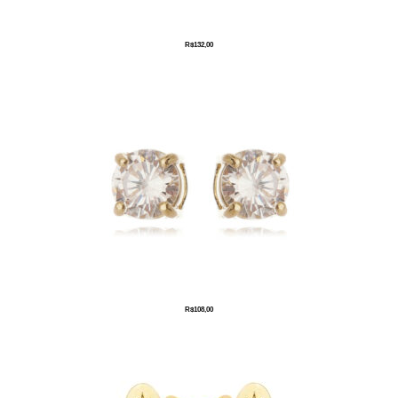
R$
132,00
R$
108,00