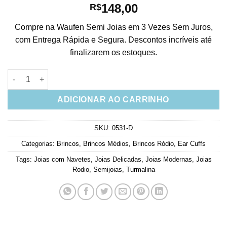
148,00
R$
Compre na Waufen Semi Joias em 3 Vezes Sem Juros,
com Entrega Rápida e Segura. Descontos incríveis até
finalizarem os estoques.
Earcuff Turmalina Com Banho De Rodio Semi Joias Fina quant
ADICIONAR AO CARRINHO
SKU:
0531-D
Categorias:
Brincos
,
Brincos Médios
,
Brincos Ródio
,
Ear Cuffs
Tags:
Joias com Navetes
,
Joias Delicadas
,
Joias Modernas
,
Joias
Rodio
,
Semijoias
,
Turmalina