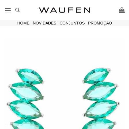
Skip
to
content
HOME
|
NOVIDADES
|
CONJUNTOS
|
PROMOÇÃO