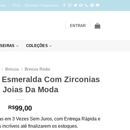
tato
FAQ – Dúvidas Frequentes
ENTRAR
SEIRAS
COLEÇÕES
/
Brincos
/
Brincos Ródio
 Esmeralda Com Zirconias
 Joias Da Moda
99,00
R$
s em 3 Vezes Sem Juros, com Entrega Rápida e
incríveis até finalizarem os estoques.