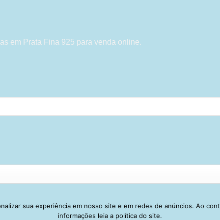
as em Prata Fina 925 para venda online.
alizar sua experiência em nosso site e em redes de anúncios. Ao con
Visa
PayPal
Stripe
MasterCard
Cash
informações leia a política do site.