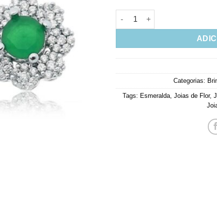
Brinco De Luxo Esmeralda Com
ADIC
Categorias:
Bri
Tags:
Esmeralda
,
Joias de Flor
,
J
Joi