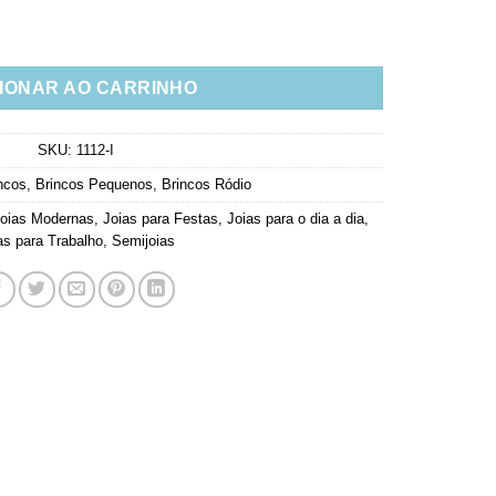
 Zirconias Semi Joias Da Moda quantidade
IONAR AO CARRINHO
SKU:
1112-I
ncos
,
Brincos Pequenos
,
Brincos Ródio
oias Modernas
,
Joias para Festas
,
Joias para o dia a dia
,
as para Trabalho
,
Semijoias