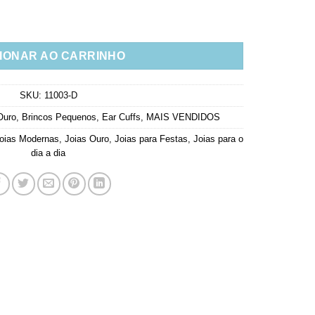
anho Ouro Semi Joia quantidade
IONAR AO CARRINHO
SKU:
11003-D
Ouro
,
Brincos Pequenos
,
Ear Cuffs
,
MAIS VENDIDOS
oias Modernas
,
Joias Ouro
,
Joias para Festas
,
Joias para o
dia a dia