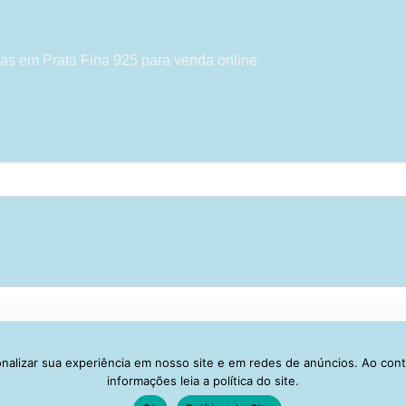
as em Prata Fina 925 para venda online.
alizar sua experiência em nosso site e em redes de anúncios. Ao con
Visa
PayPal
Stripe
MasterCard
Cash
informações leia a política do site.
On