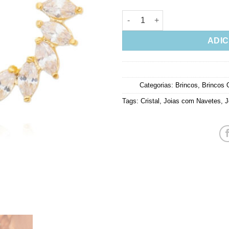
Ear Cuff Navetes Zirconias B
ADIC
Categorias:
Brincos
,
Brincos 
Tags:
Cristal
,
Joias com Navetes
,
J