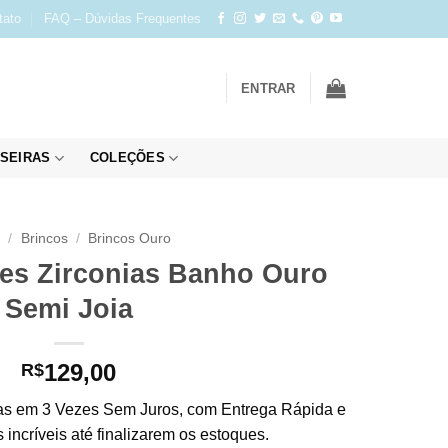
tato
FAQ – Dúvidas Frequentes
ENTRAR
SEIRAS
COLEÇÕES
o
/
Brincos
/
Brincos Ouro
tes Zirconias Banho Ouro
Semi Joia
129,00
R$
s em 3 Vezes Sem Juros, com Entrega Rápida e
incríveis até finalizarem os estoques.