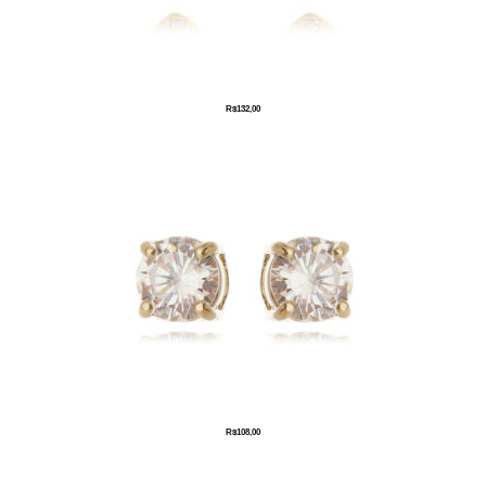
R$
132,00
R$
108,00