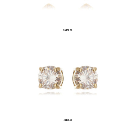
R$
132,00
R$
108,00