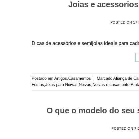
Joias e acessorios
POSTED ON
17
Dicas de acessórios e semijoias ideais para cada
Postado em
Artigos
,
Casamentos
|
Marcado
Aliança de C
Festas
,
Joias para Noivas
,
Noivas
,
Noivas e casamento
,
Prat
O que o modelo do seu s
POSTED ON
7 