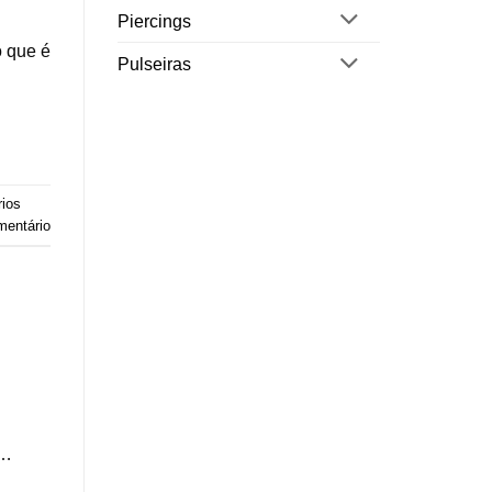
Piercings
o que é
Pulseiras
rios
mentário
r…