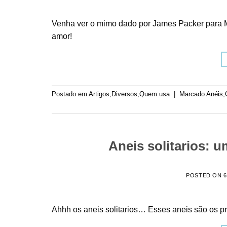
Venha ver o mimo dado por James Packer para Ma
amor!
Postado em
Artigos
,
Diversos
,
Quem usa
|
Marcado
Anéis
,
Aneis solitarios: 
POSTED ON
6
Ahhh os aneis solitarios… Esses aneis são os pr