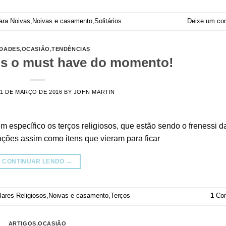
ara Noivas
,
Noivas e casamento
,
Solitários
Deixe um co
IDADES
,
OCASIÃO
,
TENDÊNCIAS
sos o must have do momento!
31 DE MARÇO DE 2016
BY
JOHN MARTIN
em específico os terços religiosos, que estão sendo o frenessi d
ções assim como itens que vieram para ficar
CONTINUAR LENDO
→
lares Religiosos
,
Noivas e casamento
,
Terços
1
Com
ARTIGOS
,
OCASIÃO