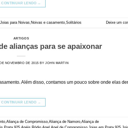
CONTINUAR LENDO
→
Joias para Noivas
,
Noivas e casamento
,
Solitários
Deixe um co
ARTIGOS
e alianças para se apaixonar
 DE NOVEMBRO DE 2015
BY
JOHN MARTIN
 casamento. Além disso, contamos um pouco sobre onde elas d
CONTINUAR LENDO
→
nto
,
Aliança de Compromisso
,
Aliança de Namoro
,
Aliança de
is Prata 925
,
Anéis Ródio
,
Anel
,
Anel de Compromisso
,
Joias em Prata 925
,
Joi