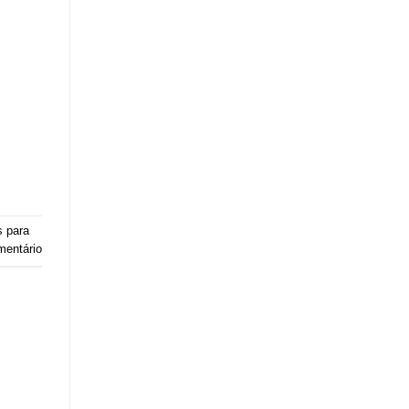
s para
mentário