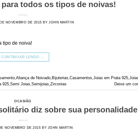
 para todos os tipos de noivas!
 DE NOVEMBRO DE 2015
BY
JOHN MARTIN
 tipo de noiva!
CONTINUAR LENDO
→
asamento
,
Aliança de Noivado
,
Bijuterias
,
Casamentos
,
Joias em Prata 925
,
Joia
a 925
,
Semi Joias
,
Semijoias
,
Zirconias
Deixe um co
OCASIÃO
olitário diz sobre sua personalidade
DE NOVEMBRO DE 2015
BY
JOHN MARTIN