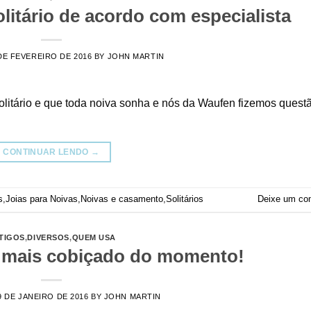
itário de acordo com especialista
DE FEVEREIRO DE 2016
BY
JOHN MARTIN
olitário e que toda noiva sonha e nós da Waufen fizemos quest
CONTINUAR LENDO
→
s
,
Joias para Noivas
,
Noivas e casamento
,
Solitários
Deixe um co
TIGOS
,
DIVERSOS
,
QUEM USA
 mais cobiçado do momento!
9 DE JANEIRO DE 2016
BY
JOHN MARTIN