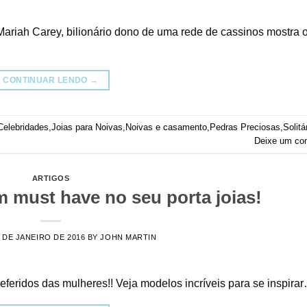
riah Carey, bilionário dono de uma rede de cassinos mostra 
CONTINUAR LENDO
→
Celebridades
,
Joias para Noivas
,
Noivas e casamento
,
Pedras Preciosas
,
Solitá
Deixe um co
ARTIGOS
um must have no seu porta joias!
 DE JANEIRO DE 2016
BY
JOHN MARTIN
eferidos das mulheres!! Veja modelos incríveis para se inspira