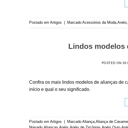
Postado em
Artigos
|
Marcado
Acessórios da Moda
,
Anéis
,
Lindos modelos d
POSTED ON
30
Confira os mais lindos modelos de alianças de
início e qual o seu significado.
Postado em
Artigos
|
Marcado
Aliança
,
Aliança de Casame
Noivado
,
Alianças
,
Anéis
,
Anéis de Zircônias
,
Anéis Ouro
,
Ané