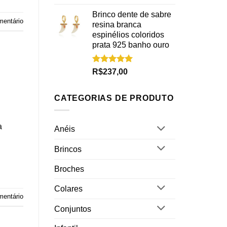
5.00
de 5
Brinco dente de sabre
mentário
resina branca
espinélios coloridos
prata 925 banho ouro
Avaliação
R$
237,00
5.00
de 5
CATEGORIAS DE PRODUTO
a
Anéis
Brincos
Broches
Colares
entário
Conjuntos