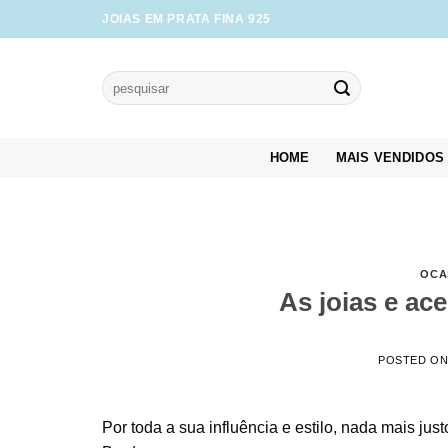
Skip
JOIAS EM PRATA FINA 925
to
content
Pesquisar
por:
HOME
MAIS VENDIDOS
OCA
As joias e ac
POSTED O
Por toda a sua influência e estilo, nada mais jus