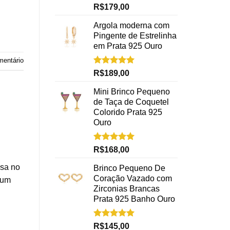
Avaliação
R$
179,00
5.00
de 5
Argola moderna com
Pingente de Estrelinha
em Prata 925 Ouro
mentário
Avaliação
R$
189,00
5.00
de 5
Mini Brinco Pequeno
de Taça de Coquetel
Colorido Prata 925
Ouro
Avaliação
R$
168,00
5.00
de 5
isa no
Brinco Pequeno De
Coração Vazado com
 um
Zirconias Brancas
Prata 925 Banho Ouro
Avaliação
R$
145,00