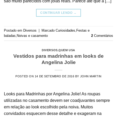
são muito parecidos com joias reais. Parece até que a […]
CONTINUAR LENDO
→
Postado em
Diversos
|
Marcado
Curiosidades
,
Festas e
baladas
,
Noivas e casamento
2
Comentários
DIVERSOS
,
QUEM USA
Vestidos para madrinhas em looks de
Angelina Jolie
POSTED ON
14 DE SETEMBRO DE 2016
BY
JOHN MARTIN
Looks para Madrinhas por Angelina Jolie! As roupas
utilizadas no casamento devem ser coadjuvantes sempre
em relação ao look escolhido pela noiva. Muitos
convidados esquecem desse detalhe e exageram na