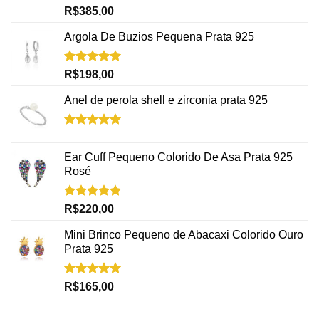
Avaliação
R$
385,00
5.00
de 5
Argola De Buzios Pequena Prata 925
Avaliação
R$
198,00
5.00
de 5
Anel de perola shell e zirconia prata 925
Avaliação
5.00
de 5
Ear Cuff Pequeno Colorido De Asa Prata 925
Rosé
Avaliação
R$
220,00
5.00
de 5
Mini Brinco Pequeno de Abacaxi Colorido Ouro
Prata 925
Avaliação
R$
165,00
5.00
de 5