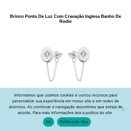
Brinco Ponto De Luz Com Cravação Inglesa Banho De
Rodio
Informamos que usamos cookies e outros recursos para
personalizar sua experiência em nosso site e em redes de
anúncios. Ao continuar a navegação assumimos que esteja de
Brinco Chain de Medalha Com Zirconia Banho Rodio Semi
acordo. Para mais informações leia a política do site.
Joia
Ok
Política do Site