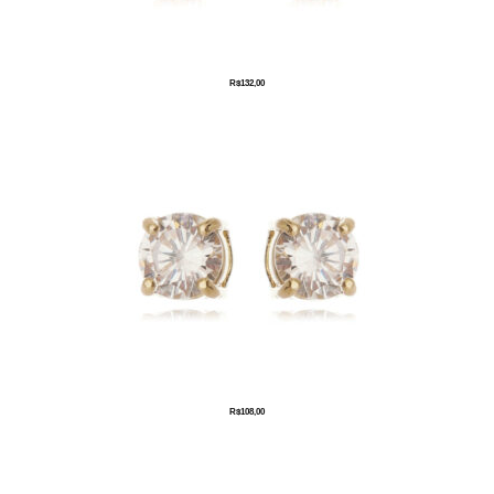
R$
132,00
R$
108,00