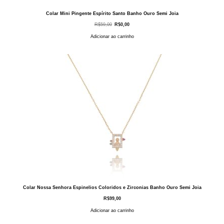
Colar Mini Pingente Espírito Santo Banho Ouro Semi Joia
O
O
R$
59,00
R$
0,00
preço
preço
original
atual
Adicionar ao carrinho
era:
é:
R$59,00.
R$0,00.
Colar Nossa Senhora Espinelios Coloridos e Zirconias Banho Ouro Semi Joia
R$
99,00
Adicionar ao carrinho