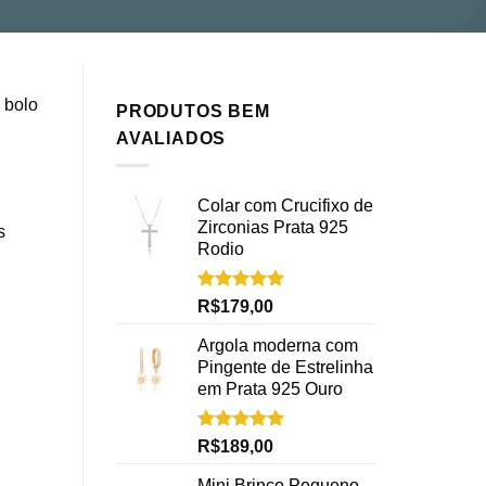
 bolo
PRODUTOS BEM
AVALIADOS
Colar com Crucifixo de
Zirconias Prata 925
s
Rodio
Avaliação
R$
179,00
5.00
de 5
Argola moderna com
Pingente de Estrelinha
em Prata 925 Ouro
Avaliação
R$
189,00
5.00
de 5
Mini Brinco Pequeno