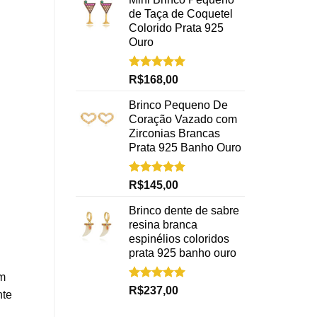
de Taça de Coquetel
Colorido Prata 925
Ouro
Avaliação
R$
168,00
5.00
de 5
Brinco Pequeno De
Coração Vazado com
Zirconias Brancas
Prata 925 Banho Ouro
Avaliação
R$
145,00
5.00
de 5
Brinco dente de sabre
resina branca
espinélios coloridos
prata 925 banho ouro
um
Avaliação
R$
237,00
nte
5.00
de 5