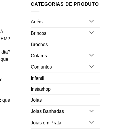
CATEGORIAS DE PRODUTO
Anéis
já
Brincos
VEM?
Broches
u dia?
Colares
 que
Conjuntos
Infantil
 e
Instashop
z que
Joias
Joias Banhadas
Joias em Prata