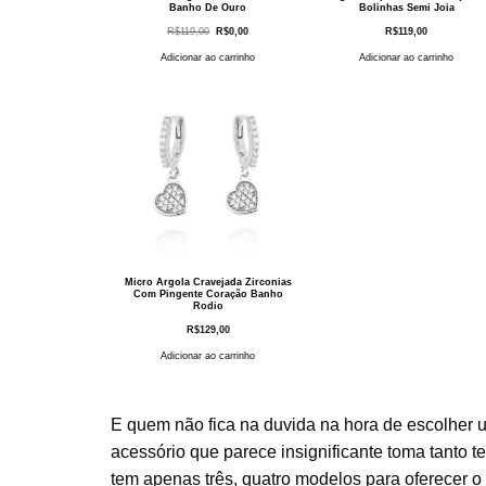
Banho De Ouro
Bolinhas Semi Joia
O
O
R$
119,00
R$
0,00
R$
119,00
preço
preço
original
atual
Adicionar ao carrinho
Adicionar ao carrinho
era:
é:
R$119,00.
R$0,00.
Micro Argola Cravejada Zirconias
Com Pingente Coração Banho
Rodio
R$
129,00
Adicionar ao carrinho
E quem não fica na duvida na hora de escolher u
acessório que parece insignificante toma tanto 
tem apenas três, quatro modelos para oferecer o