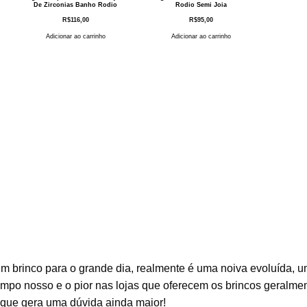
De Zirconias Banho Rodio
Rodio Semi Joia
R$
116,00
R$
95,00
Adicionar ao carrinho
Adicionar ao carrinho
m brinco para o grande dia, realmente é uma noiva evoluída, 
tempo nosso e o pior nas lojas que oferecem os brincos geralme
 que gera uma dúvida ainda maior!