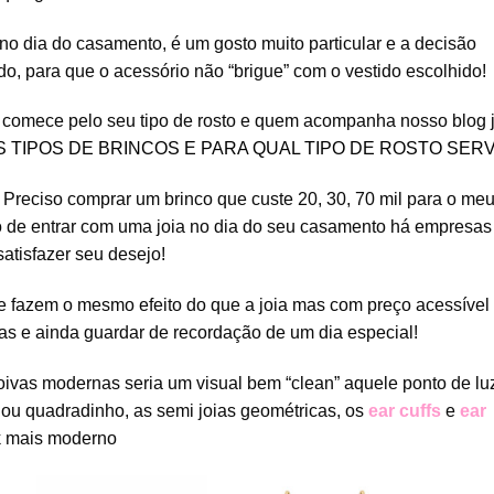
no dia do casamento, é um gosto muito particular e a decisão
o, para que o acessório não “brigue” com o vestido escolhido!
 comece pelo seu tipo de rosto e quem acompanha nosso blog 
S TIPOS DE BRINCOS E PARA QUAL TIPO DE ROSTO SER
? Preciso comprar um brinco que custe 20, 30, 70 mil para o me
ão de entrar com uma joia no dia do seu casamento há empresas
atisfazer seu desejo!
ue fazem o mesmo efeito do que a joia mas com preço acessível
as e ainda guardar de recordação de um dia especial!
noivas modernas seria um visual bem “clean” aquele ponto de lu
 ou quadradinho, as semi joias geométricas, os
ear cuffs
e
ear
ok mais moderno