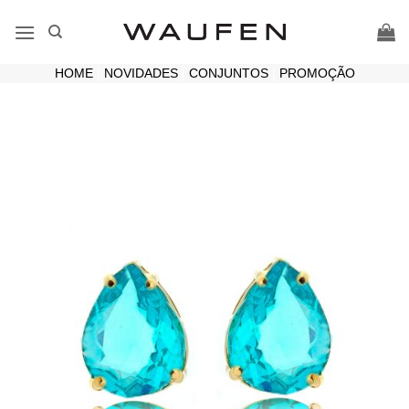
Skip
to
content
HOME
|
NOVIDADES
|
CONJUNTOS
|
PROMOÇÃO