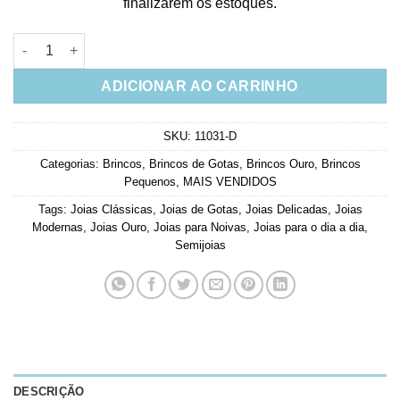
finalizarem os estoques.
Brinco Dourado De Gotinha Agua Marinha Semi Joia quantidad
ADICIONAR AO CARRINHO
SKU:
11031-D
Categorias:
Brincos
,
Brincos de Gotas
,
Brincos Ouro
,
Brincos
Pequenos
,
MAIS VENDIDOS
Tags:
Joias Clássicas
,
Joias de Gotas
,
Joias Delicadas
,
Joias
Modernas
,
Joias Ouro
,
Joias para Noivas
,
Joias para o dia a dia
,
Semijoias
DESCRIÇÃO