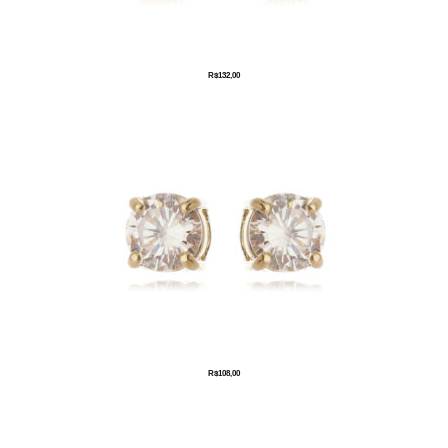
R$
132,00
R$
108,00