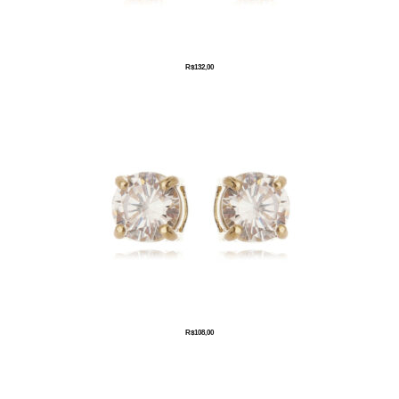
R$
132,00
R$
108,00