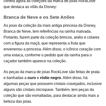
confira agora as coleções da marca de joias RockLove
que destaca as vilãs da Disney:
Branca de Neve e os Sete Anões
As joias da coleção da mais antiga princesa da Disney,
Branca de Neve, tem referências na rainha malvada.
Portanto, fazem parte da coleção
brincos
,
anéis
e
colares
com a figura da maçã, que representa a fruta que
envenenou a princesa. Além disso, o icônico coração com
uma estaca, conforme o pedido que da rainha para o
caçador também aparece na coleção.
As peças da marca de joias RockLove são feitas de prata
e banhadas a
ouro
e
ródio negro
. Além disso, há
algumas peças que possuem cristais cravejados, inclusive
alguns são cristais micropave. Também, tem peças da
coleção que são esmaltadas, para destacar ainda mais a
beleza das
joias
.