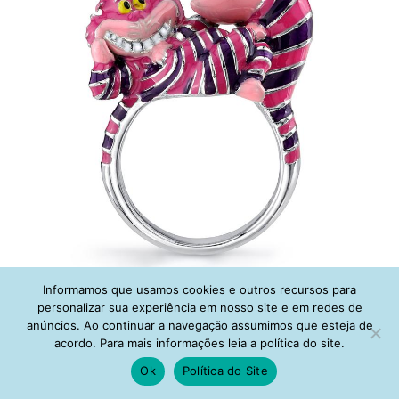
Informamos que usamos cookies e outros recursos para
A Pequena Sereia
personalizar sua experiência em nosso site e em redes de
anúncios. Ao continuar a navegação assumimos que esteja de
Na
coleção de joias
da Pequena Sereia as peças tem
acordo. Para mais informações leia a política do site.
designs inspirados na vilã Úrsula. Então, estão presentes
Ok
Política do Site
nos temas tentáculos e conchas. Os
brincos
,
colares
e o