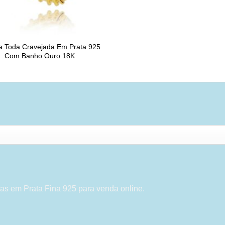
a Toda Cravejada Em Prata 925
Com Banho Ouro 18K
as em Prata Fina 925 para venda online.