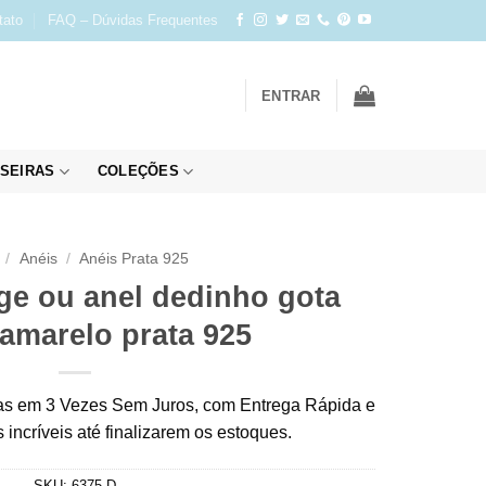
tato
FAQ – Dúvidas Frequentes
ENTRAR
SEIRAS
COLEÇÕES
/
Anéis
/
Anéis Prata 925
nge ou anel dedinho gota
 amarelo prata 925
s em 3 Vezes Sem Juros, com Entrega Rápida e
incríveis até finalizarem os estoques.
SKU:
6375-D