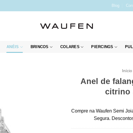
Blog
Con
ANÉIS
BRINCOS
COLARES
PIERCINGS
PUL
Início
Anel de fala
citrino
Compre na Waufen Semi Joia
Segura. Descontos 