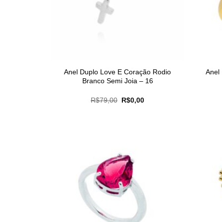
Anel Duplo Love E Coração Rodio
Anel
Branco Semi Joia – 16
O
O
R$
79,00
R$
0,00
preço
preço
original
atual
era:
é:
R$79,00.
R$0,00.