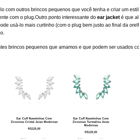
lo com outros brincos pequenos que você tenha e criar um esti
rente com o plug.Outro ponto interessante do
ear jacket
é que a
de usá-lo mais curtinho (com o plug bem justo ao final da orel
o.
stes brincos pequenos que amamos e que podem ser usados c
Ear Cuff Navetinhas Com
Ear Cuff Navetinhas Com
Zirconias Cristal Joias Modernas
Zirconias Turmalina Joias
Modernas
R$
129,00
R$
129,00