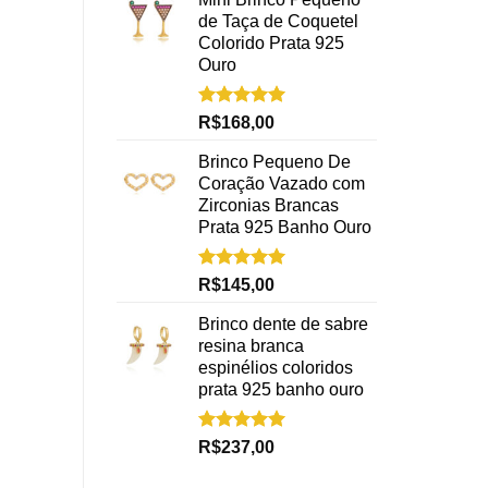
de Taça de Coquetel
Colorido Prata 925
Ouro
Avaliação
R$
168,00
5.00
de 5
Brinco Pequeno De
Coração Vazado com
Zirconias Brancas
Prata 925 Banho Ouro
Avaliação
R$
145,00
5.00
de 5
Brinco dente de sabre
resina branca
espinélios coloridos
prata 925 banho ouro
Avaliação
R$
237,00
5.00
de 5