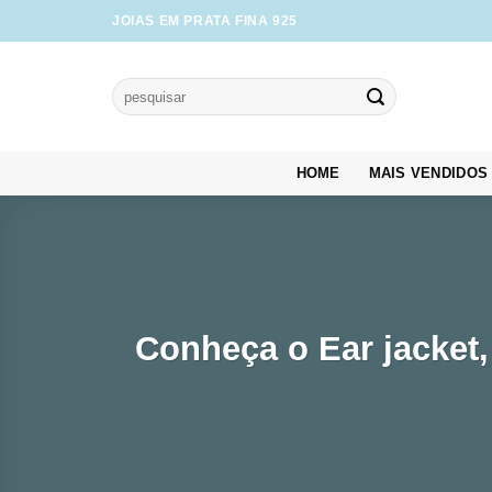
Skip
JOIAS EM PRATA FINA 925
to
content
Pesquisar
por:
HOME
MAIS VENDIDOS
Conheça o Ear jacket,