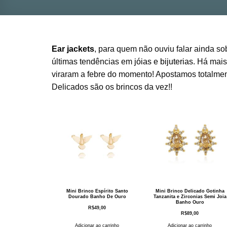
Ear jackets
, para quem não ouviu falar ainda so
últimas tendências em
jóias e bijuterias
. Há mais
viraram a febre do momento! Apostamos totalment
Delicados são os brincos da vez!!
Mini Brinco Espírito Santo
Mini Brinco Delicado Gotinha
Dourado Banho De Ouro
Tanzanita e Zirconias Semi Joia
Banho Ouro
R$
49,00
R$
89,00
Adicionar ao carrinho
Adicionar ao carrinho