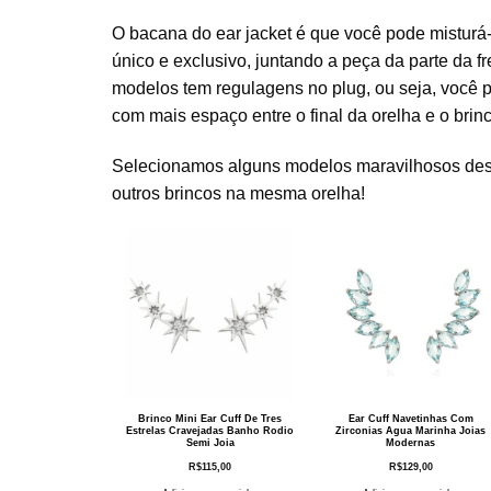
O bacana do ear jacket é que você pode misturá-
único e exclusivo, juntando a peça da parte da f
modelos tem regulagens no plug, ou seja, você po
com mais espaço entre o final da orelha e o brinc
Selecionamos alguns modelos maravilhosos de
outros brincos na mesma orelha!
Brinco Mini Ear Cuff De Tres
Ear Cuff Navetinhas Com
Estrelas Cravejadas Banho Rodio
Zirconias Agua Marinha Joias
Semi Joia
Modernas
R$
115,00
R$
129,00