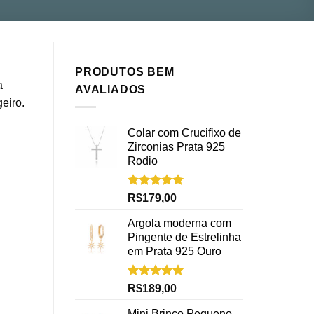
PRODUTOS BEM
a
AVALIADOS
eiro.
Colar com Crucifixo de
Zirconias Prata 925
Rodio
Avaliação
R$
179,00
5.00
de 5
Argola moderna com
Pingente de Estrelinha
em Prata 925 Ouro
Avaliação
R$
189,00
5.00
de 5
Mini Brinco Pequeno