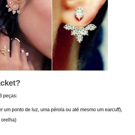
acket?
3 peças:
er um ponto de luz, uma pérola ou até mesmo um earcuff),
 orelha)