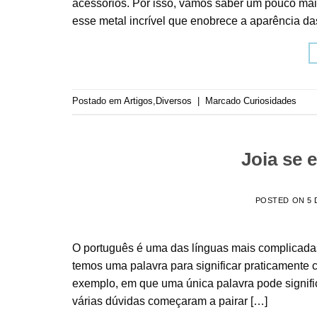
acessórios. Por isso, vamos saber um pouco mais
esse metal incrível que enobrece a aparência das
Postado em
Artigos
,
Diversos
|
Marcado
Curiosidades
Joia se 
POSTED ON
5 
O português é uma das línguas mais complicadas
temos uma palavra para significar praticamente c
exemplo, em que uma única palavra pode signific
várias dúvidas começaram a pairar […]