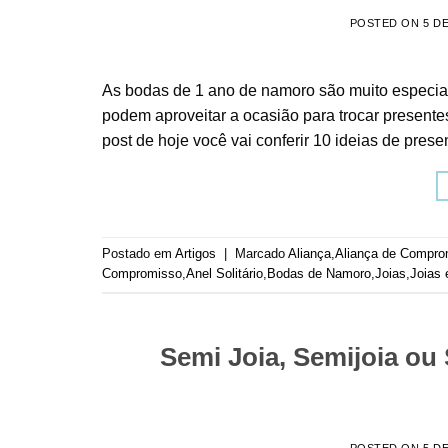
POSTED ON
5 D
As bodas de 1 ano de namoro são muito especia
podem aproveitar a ocasião para trocar presente
post de hoje você vai conferir 10 ideias de pres
Postado em
Artigos
|
Marcado
Aliança
,
Aliança de Compro
Compromisso
,
Anel Solitário
,
Bodas de Namoro
,
Joias
,
Joias 
Semi Joia, Semijoia ou
POSTED ON
5 D