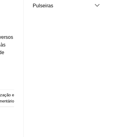
Pulseiras
versos
 às
de
ização e
mentário