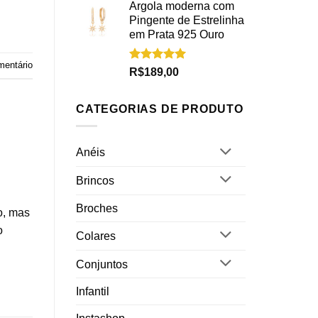
Argola moderna com
Pingente de Estrelinha
em Prata 925 Ouro
mentário
Avaliação
R$
189,00
5.00
de 5
CATEGORIAS DE PRODUTO
Anéis
Brincos
Broches
o, mas
o
Colares
Conjuntos
Infantil