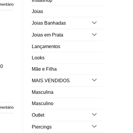
Instashop
mentário
Joias
Joias Banhadas
Joias em Prata
Lançamentos
Looks
00
Mãe e Filha
MAIS VENDIDOS
Masculina
Masculino
entário
Outlet
Piercings