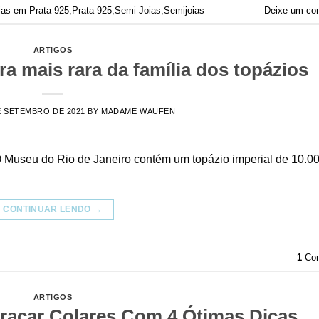
ias em Prata 925
,
Prata 925
,
Semi Joias
,
Semijoias
Deixe um co
ARTIGOS
ra mais rara da família dos topázios
E SETEMBRO DE 2021
BY
MADAME WAUFEN
 O Museu do Rio de Janeiro contém um topázio imperial de 10.0
CONTINUAR LENDO
→
1
Com
ARTIGOS
açar Colares Com 4 Ótimas Dicas