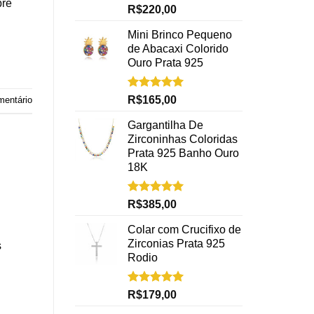
bre
Avaliação
R$
220,00
5.00
de 5
Mini Brinco Pequeno
de Abacaxi Colorido
Ouro Prata 925
Avaliação
R$
165,00
mentário
5.00
de 5
Gargantilha De
Zirconinhas Coloridas
Prata 925 Banho Ouro
18K
Avaliação
R$
385,00
5.00
de 5
Colar com Crucifixo de
Zirconias Prata 925
s
Rodio
Avaliação
R$
179,00
5.00
de 5