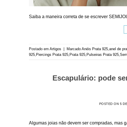
Saiba a maneira correta de se escrever SEMIJOI
Postado em
Artigos
|
Marcado
Anéis Prata 925
,
anel de pr
925
,
Piercings Prata 925
,
Prata 925
,
Pulseiras Prata 925
,
Sem
Escapulário: pode s
POSTED ON
5 D
Algumas joias não devem ser compradas, mas g