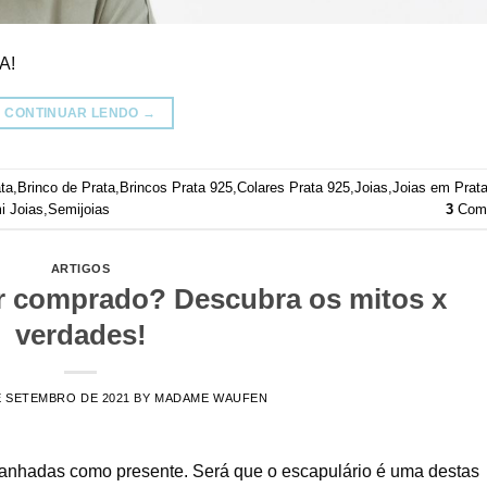
A!
CONTINUAR LENDO
→
ata
,
Brinco de Prata
,
Brincos Prata 925
,
Colares Prata 925
,
Joias
,
Joias em Prat
i Joias
,
Semijoias
3
Come
ARTIGOS
er comprado? Descubra os mitos x
verdades!
E SETEMBRO DE 2021
BY
MADAME WAUFEN
anhadas como presente. Será que o escapulário é uma destas