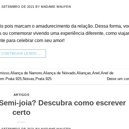
E SETEMBRO DE 2021
BY
MADAME WAUFEN
is pois marcam o amadurecimento da relação. Dessa forma, vo
s ou comemorar vivendo uma experiência diferente, como viajar
ente para celebrar com seu amor!
CONTINUAR LENDO
→
misso
,
Aliança de Namoro
,
Aliança de Noivado
,
Alianças
,
Anel
,
Anel de
em Prata 925
,
Noivas
,
Prata 925
Deixe um co
ARTIGOS
 Semi-joia? Descubra como escrever
certo
E SETEMBRO DE 2021
BY
MADAME WAUFEN