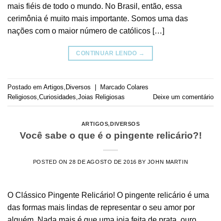
mais fiéis de todo o mundo. No Brasil, então, essa
cerimônia é muito mais importante. Somos uma das
nações com o maior número de católicos […]
CONTINUAR LENDO
→
Postado em
Artigos
,
Diversos
|
Marcado
Colares
Religiosos
,
Curiosidades
,
Joias Religiosas
Deixe um comentário
ARTIGOS
,
DIVERSOS
Você sabe o que é o pingente relicário?!
POSTED ON
28 DE AGOSTO DE 2016
BY
JOHN MARTIN
O Clássico Pingente Relicário! O pingente relicário é uma
das formas mais lindas de representar o seu amor por
alguém. Nada mais é que uma joia feita de prata, ouro,