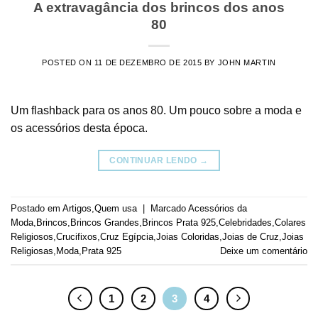
A extravagância dos brincos dos anos
80
POSTED ON
11 DE DEZEMBRO DE 2015
BY
JOHN MARTIN
Um flashback para os anos 80. Um pouco sobre a moda e
os acessórios desta época.
CONTINUAR LENDO
→
Postado em
Artigos
,
Quem usa
|
Marcado
Acessórios da
Moda
,
Brincos
,
Brincos Grandes
,
Brincos Prata 925
,
Celebridades
,
Colares
Religiosos
,
Crucifixos
,
Cruz Egípcia
,
Joias Coloridas
,
Joias de Cruz
,
Joias
Religiosas
,
Moda
,
Prata 925
Deixe um comentário
1
2
3
4