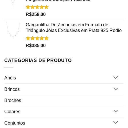
Avaliação
R$
258,00
5.00
de 5
Gargantilha De Zirconias em Formato de
Triângulo Jóias Exclusivas em Prata 925 Rodio
Avaliação
R$
385,00
5.00
de 5
CATEGORIAS DE PRODUTO
Anéis
Brincos
Broches
Colares
Conjuntos