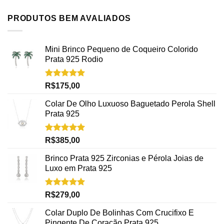
PRODUTOS BEM AVALIADOS
Mini Brinco Pequeno de Coqueiro Colorido
Prata 925 Rodio
Avaliação
R$
175,00
5.00
de 5
Colar De Olho Luxuoso Baguetado Perola Shell
Prata 925
Avaliação
R$
385,00
5.00
de 5
Brinco Prata 925 Zirconias e Pérola Joias de
Luxo em Prata 925
Avaliação
R$
279,00
5.00
de 5
Colar Duplo De Bolinhas Com Crucifixo E
Pingente De Coração Prata 925