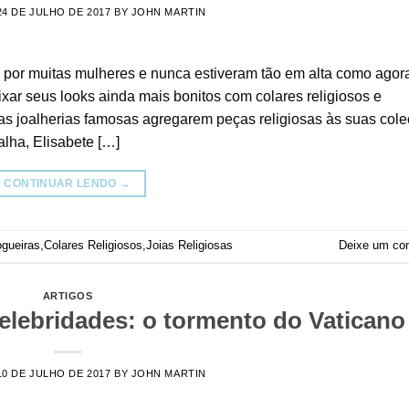
24 DE JULHO DE 2017
BY
JOHN MARTIN
 por muitas mulheres e nunca estiveram tão em alta como agor
ar seus looks ainda mais bonitos com colares religiosos e
tas joalherias famosas agregarem peças religiosas às suas cole
lha, Elisabete […]
CONTINUAR LENDO
→
ogueiras
,
Colares Religiosos
,
Joias Religiosas
Deixe um co
ARTIGOS
celebridades: o tormento do Vaticano
10 DE JULHO DE 2017
BY
JOHN MARTIN