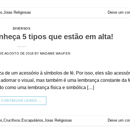
os
,
Joias Religiosas
Deixe um co
DIVERSOS
onheça 5 tipos que estão em alta!
DE AGOSTO DE 2018
BY
MADAME WAUFEN
za de um acessório à símbolos de fé. Por isso, eles são acessór
a adornar o visual, mas também é uma lembrança constante da f
do como uma lembrança física e simbólica […]
CONTINUAR LENDO
→
os
,
Crucifixos
,
Escapulários
,
Joias Religiosas
Deixe um co