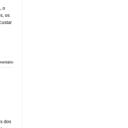
, o
s, os
custar
mentário
os dos