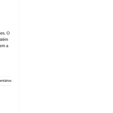
ões. O
 além
nem a
ntários