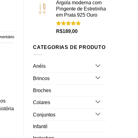
Argola moderna com
Pingente de Estrelinha
em Prata 925 Ouro
Avaliação
R$
189,00
5.00
de 5
mentário
CATEGORIAS DE PRODUTO
Anéis
Brincos
Broches
dos
Colares
istória
Conjuntos
Infantil