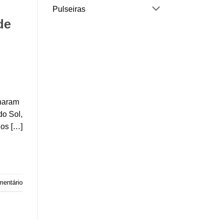
Pulseiras
de
nharam
do Sol,
ios […]
mentário