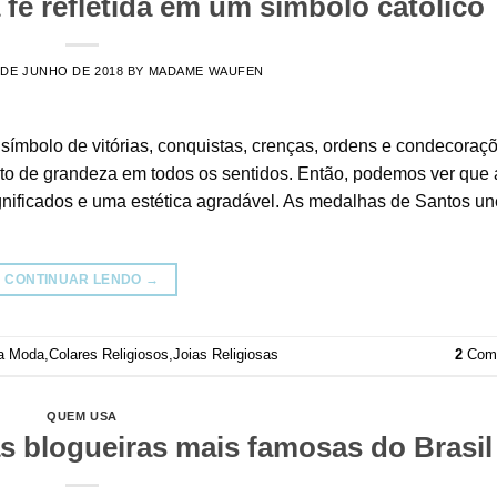
fé refletida em um símbolo católico
 DE JUNHO DE 2018
BY
MADAME WAUFEN
ímbolo de vitórias, conquistas, crenças, ordens e condecoraç
sto de grandeza em todos os sentidos. Então, podemos ver que
significados e uma estética agradável. As medalhas de Santos u
CONTINUAR LENDO
→
da Moda
,
Colares Religiosos
,
Joias Religiosas
2
Come
QUEM USA
as blogueiras mais famosas do Brasil