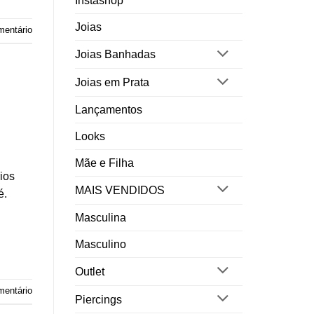
Instashop
Joias
mentário
Joias Banhadas
Joias em Prata
Lançamentos
Looks
Mãe e Filha
ios
MAIS VENDIDOS
é.
Masculina
Masculino
Outlet
mentário
Piercings