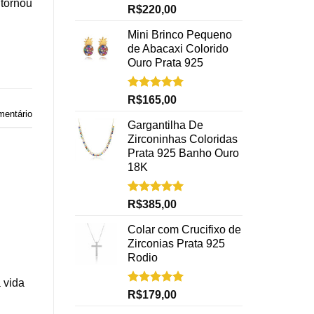
 tornou
Avaliação
R$
220,00
5.00
de 5
Mini Brinco Pequeno
de Abacaxi Colorido
Ouro Prata 925
Avaliação
R$
165,00
5.00
de 5
mentário
Gargantilha De
Zirconinhas Coloridas
Prata 925 Banho Ouro
18K
Avaliação
R$
385,00
5.00
de 5
Colar com Crucifixo de
Zirconias Prata 925
Rodio
 vida
Avaliação
R$
179,00
5.00
de 5