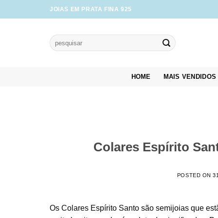
Skip
JOIAS EM PRATA FINA 925
to
content
Pesquisar
por:
HOME
MAIS VENDIDOS
Colares Espírito San
POSTED ON
3
Os Colares Espírito Santo são semijoias que estã