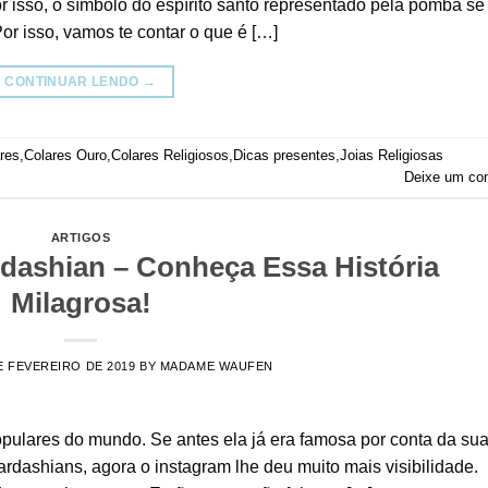
Por isso, o símbolo do espírito santo representado pela pomba se
r isso, vamos te contar o que é […]
CONTINUAR LENDO
→
res
,
Colares Ouro
,
Colares Religiosos
,
Dicas presentes
,
Joias Religiosas
Deixe um co
ARTIGOS
rdashian – Conheça Essa História
Milagrosa!
E FEVEREIRO DE 2019
BY
MADAME WAUFEN
ulares do mundo. Se antes ela já era famosa por conta da sua
rdashians, agora o instagram lhe deu muito mais visibilidade.