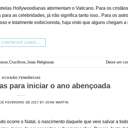
strelas Hollywoodianas atormentam o Vaticano. Para os cristãos
para as celebridades, já não significa tanto isso.. Para os astro
oso e totalmente exibicionista, haja visto que alguns chegam a 
CONTINUAR LENDO
→
iosos
,
Crucifixos
,
Joias Religiosas
Deixe um co
OCASIÃO
,
TENDÊNCIAS
sas para iniciar o ano abençoada
 DE FEVEREIRO DE 2017
BY
JOHN MARTIN
do ocorre o Natal, o nascimento daquele que veio salvar a tod