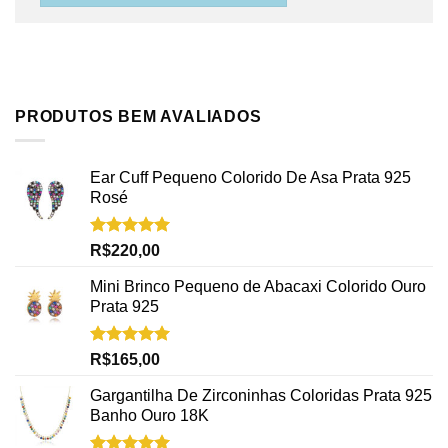
PRODUTOS BEM AVALIADOS
Ear Cuff Pequeno Colorido De Asa Prata 925
Rosé
Avaliação
R$
220,00
5.00
de 5
Mini Brinco Pequeno de Abacaxi Colorido Ouro
Prata 925
Avaliação
R$
165,00
5.00
de 5
Gargantilha De Zirconinhas Coloridas Prata 925
Banho Ouro 18K