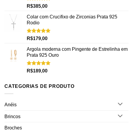
Avaliação
R$
385,00
5.00
de 5
Colar com Crucifixo de Zirconias Prata 925
Rodio
Avaliação
R$
179,00
5.00
de 5
Argola moderna com Pingente de Estrelinha em
Prata 925 Ouro
Avaliação
R$
189,00
5.00
de 5
CATEGORIAS DE PRODUTO
Anéis
Brincos
Broches