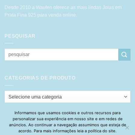
Desde 2010 a Waufen oferece as mais lindas Joias em
Prata Fina 925 para venda online.
PESQUISAR
Pesquisar
por:
CATEGORIAS DE PRODUTO
Selecione uma categoria
Informamos que usamos cookies e outros recursos para
personalizar sua experiência em nosso site e em redes de
Visa
PayPal
Stripe
MasterCard
Cash
anúncios. Ao continuar a navegação assumimos que esteja de
On
acordo. Para mais informações leia a política do site.
HOME
SOBRE
POLÍTICA DE PRIVACIDADE
ENTREGA
Delivery