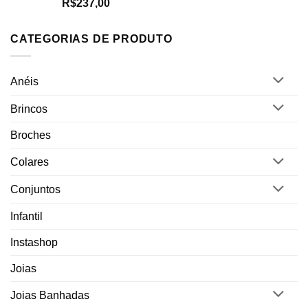
Avaliação
R$
237,00
5.00
de 5
CATEGORIAS DE PRODUTO
Anéis
Brincos
Broches
Colares
Conjuntos
Infantil
Instashop
Joias
Joias Banhadas