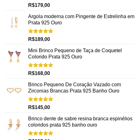
Avaliação
R$
179,00
5.00
de 5
Argola moderna com Pingente de Estrelinha em
Prata 925 Ouro
Avaliação
R$
189,00
5.00
de 5
Mini Brinco Pequeno de Taça de Coquetel
Colorido Prata 925 Ouro
Avaliação
R$
168,00
5.00
de 5
Brinco Pequeno De Coração Vazado com
Zirconias Brancas Prata 925 Banho Ouro
Avaliação
R$
145,00
5.00
de 5
Brinco dente de sabre resina branca espinélios
coloridos prata 925 banho ouro