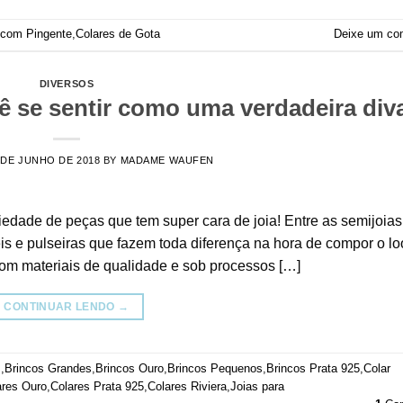
 com Pingente
,
Colares de Gota
Deixe um co
DIVERSOS
ê se sentir como uma verdadeira div
 DE JUNHO DE 2018
BY
MADAME WAUFEN
edade de peças que tem super cara de joia! Entre as semijoias
éis e pulseiras que fazem toda diferença na hora de compor o lo
com materiais de qualidade e sob processos […]
CONTINUAR LENDO
→
s
,
Brincos Grandes
,
Brincos Ouro
,
Brincos Pequenos
,
Brincos Prata 925
,
Colar
ares Ouro
,
Colares Prata 925
,
Colares Riviera
,
Joias para