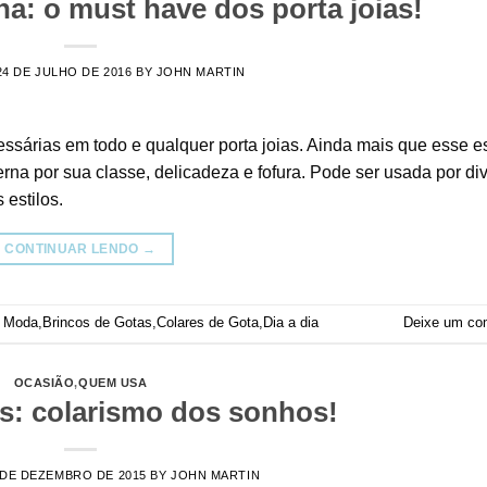
ha: o must have dos porta joias!
24 DE JULHO DE 2016
BY
JOHN MARTIN
ssárias em todo e qualquer porta joias. Ainda mais que esse es
na por sua classe, delicadeza e fofura. Pode ser usada por di
estilos.
CONTINUAR LENDO
→
a Moda
,
Brincos de Gotas
,
Colares de Gota
,
Dia a dia
Deixe um co
OCASIÃO
,
QUEM USA
es: colarismo dos sonhos!
 DE DEZEMBRO DE 2015
BY
JOHN MARTIN