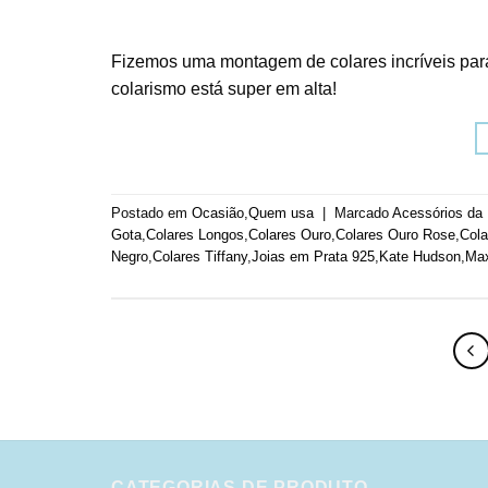
Fizemos uma montagem de colares incríveis par
colarismo está super em alta!
Postado em
Ocasião
,
Quem usa
|
Marcado
Acessórios da
Gota
,
Colares Longos
,
Colares Ouro
,
Colares Ouro Rose
,
Cola
Negro
,
Colares Tiffany
,
Joias em Prata 925
,
Kate Hudson
,
Max
CATEGORIAS DE PRODUTO