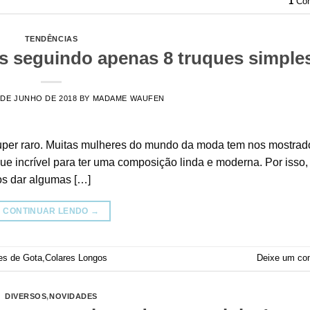
1
Com
TENDÊNCIAS
es seguindo apenas 8 truques simple
 DE JUNHO DE 2018
BY
MADAME WAUFEN
super raro. Muitas mulheres do mundo da moda tem nos mostrad
e incrível para ter uma composição linda e moderna. Por isso,
os dar algumas […]
CONTINUAR LENDO
→
es de Gota
,
Colares Longos
Deixe um co
DIVERSOS
,
NOVIDADES