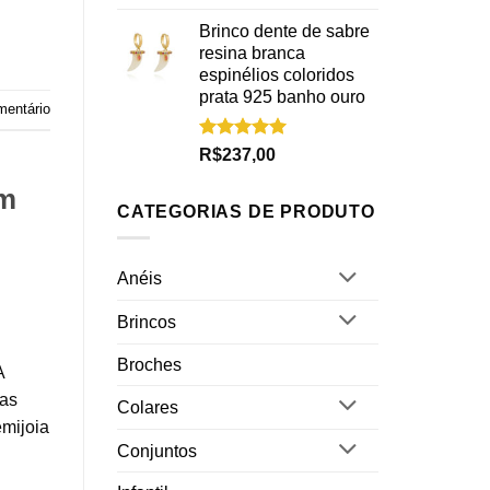
5.00
de 5
Brinco dente de sabre
resina branca
espinélios coloridos
prata 925 banho ouro
mentário
Avaliação
R$
237,00
5.00
de 5
em
CATEGORIAS DE PRODUTO
Anéis
Brincos
Broches
A
tas
Colares
mijoia
Conjuntos