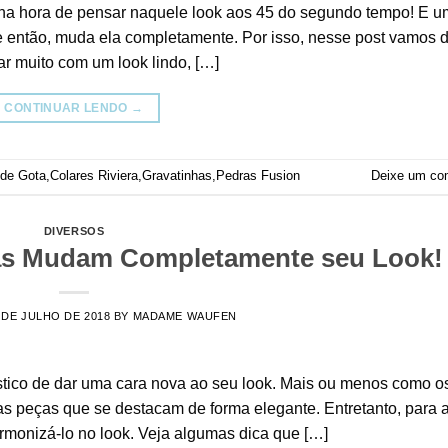
 na hora de pensar naquele look aos 45 do segundo tempo! E u
e então, muda ela completamente. Por isso, nesse post vamos 
sar muito com um look lindo, […]
CONTINUAR LENDO
→
 de Gota
,
Colares Riviera
,
Gravatinhas
,
Pedras Fusion
Deixe um co
DIVERSOS
as Mudam Completamente seu Look!
 DE JULHO DE 2018
BY
MADAME WAUFEN
stico de dar uma cara nova ao seu look. Mais ou menos como o
s peças que se destacam de forma elegante. Entretanto, para a
monizá-lo no look. Veja algumas dica que […]