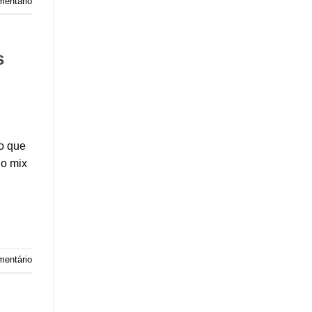
entário
s
o que
 o mix
mentário