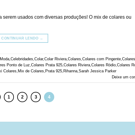
a serem usados com diversas produções! O mix de colares ou
CONTINUAR LENDO
→
 Moda
,
Celebridades
,
Colar
,
Colar Riviera
,
Colares
,
Colares com Pingente
,
Colare
res Ponto de Luz
,
Colares Prata 925
,
Colares Riviera
,
Colares Ródio
,
Colares R
i Colares
,
Mix de Colares
,
Prata 925
,
Rihanna
,
Sarah Jessica Parker
Deixe um co
1
2
3
4