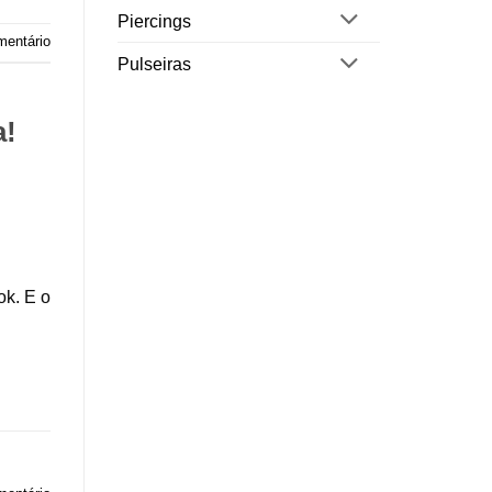
Piercings
mentário
Pulseiras
a!
ok. E o