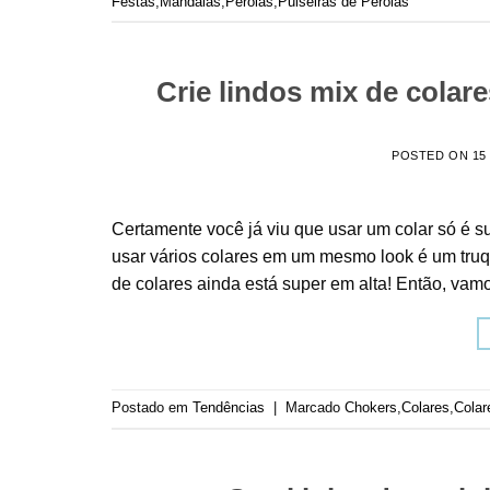
Festas
,
Mandalas
,
Pérolas
,
Pulseiras de Pérolas
Crie lindos mix de colar
POSTED ON
15
Certamente você já viu que usar um colar só é 
usar vários colares em um mesmo look é um truqu
de colares ainda está super em alta! Então, vam
Postado em
Tendências
|
Marcado
Chokers
,
Colares
,
Colar