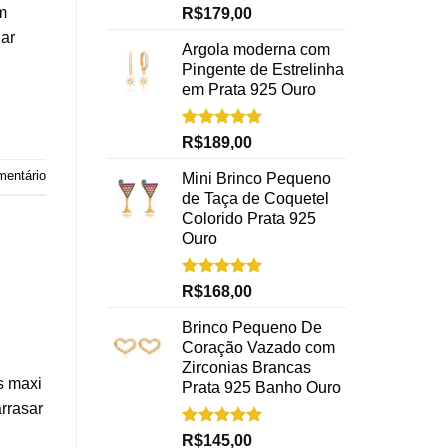
Avaliação
m
R$
179,00
5.00
de 5
dar
Argola moderna com
Pingente de Estrelinha
em Prata 925 Ouro
Avaliação
R$
189,00
5.00
de 5
mentário
Mini Brinco Pequeno
de Taça de Coquetel
Colorido Prata 925
Ouro
Avaliação
R$
168,00
5.00
de 5
Brinco Pequeno De
Coração Vazado com
Zirconias Brancas
s maxi
Prata 925 Banho Ouro
rrasar
Avaliação
R$
145,00