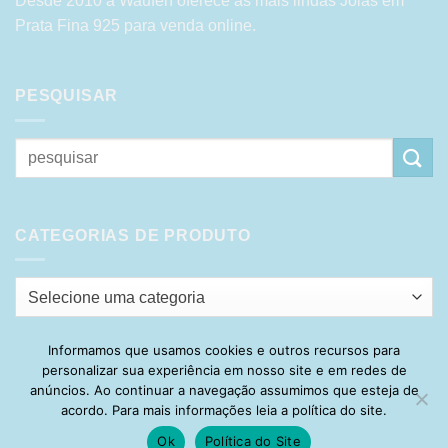
Desde 2010 a Waufen oferece as mais lindas Joias em
Prata Fina 925 para venda online.
PESQUISAR
Pesquisar
por:
CATEGORIAS DE PRODUTO
Selecione uma categoria
Informamos que usamos cookies e outros recursos para
personalizar sua experiência em nosso site e em redes de
Visa
PayPal
Stripe
MasterCard
Cash
anúncios. Ao continuar a navegação assumimos que esteja de
On
acordo. Para mais informações leia a política do site.
HOME
SOBRE
POLÍTICA DE PRIVACIDADE
ENTREGA
Delivery
TROCA E DEVOLUÇÃO
GARANTIA
FAQ
CARRINHO
Ok
Política do Site
MINHA CONTA
CONTATO