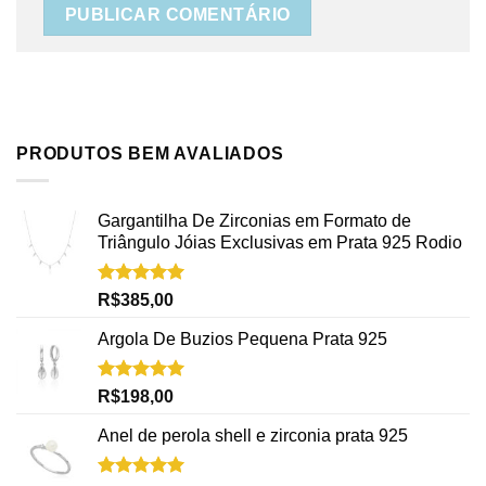
PRODUTOS BEM AVALIADOS
Gargantilha De Zirconias em Formato de
Triângulo Jóias Exclusivas em Prata 925 Rodio
Avaliação
R$
385,00
5.00
de 5
Argola De Buzios Pequena Prata 925
Avaliação
R$
198,00
5.00
de 5
Anel de perola shell e zirconia prata 925