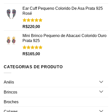
Avaliação
5.00
de 5
Ear Cuff Pequeno Colorido De Asa Prata 925
Rosé
Avaliação
R$
220,00
5.00
de 5
Mini Brinco Pequeno de Abacaxi Colorido Ouro
Prata 925
Avaliação
R$
165,00
5.00
de 5
CATEGORIAS DE PRODUTO
Anéis
Brincos
Broches
Colares