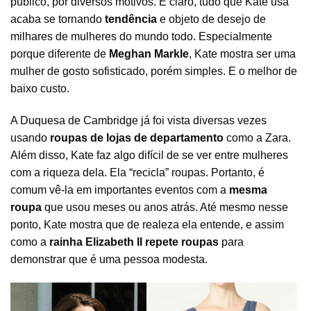
público, por diversos motivos. E claro, tudo que Kate usa
acaba se tornando
tendência
e objeto de desejo de
milhares de mulheres do mundo todo. Especialmente
porque diferente de
Meghan Markle
, Kate mostra ser uma
mulher de gosto sofisticado, porém simples. E o melhor de
baixo custo.
A Duquesa de Cambridge já foi vista diversas vezes
usando
roupas de lojas de departamento
como a Zara.
Além disso, Kate faz algo difícil de se ver entre mulheres
com a riqueza dela. Ela “recicla” roupas. Portanto, é
comum vê-la em importantes eventos com a
mesma
roupa
que usou meses ou anos atrás. Até mesmo nesse
ponto, Kate mostra que de realeza ela entende, e assim
como a
rainha Elizabeth II repete roupas
para
demonstrar que é uma pessoa modesta.