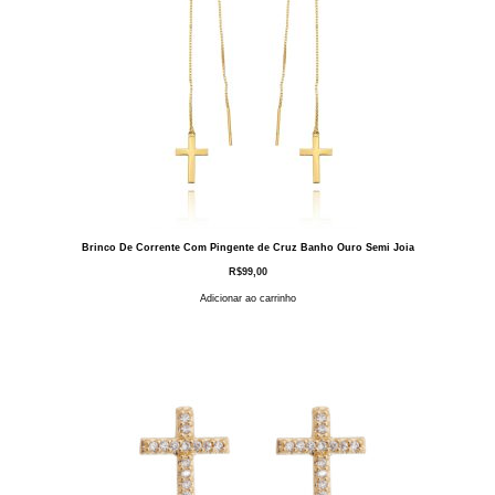
Brinco De Corrente Com Pingente de Cruz Banho Ouro Semi Joia
R$
99,00
Adicionar ao carrinho