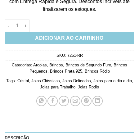
com Entrega Rápida e Segura. Descontos incríveis até
finalizarem os estoques.
Argola pequena de bolinhas em prata 925 rodio quantidade
ADICIONAR AO CARRINHO
SKU:
7251-RR
Categorias:
Argolas
,
Brincos
,
Brincos de Segundo Furo
,
Brincos
Pequenos
,
Brincos Prata 925
,
Brincos Ródio
Tags:
Cristal
,
Joias Clássicas
,
Joias Delicadas
,
Joias para o dia a dia
,
Joias para Trabalho
,
Joias Rodio
DESCRIÇÃO