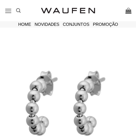
Skip
to
content
HOME
|
NOVIDADES
|
CONJUNTOS
|
PROMOÇÃO