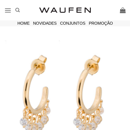
Skip
to
content
HOME
|
NOVIDADES
|
CONJUNTOS
|
PROMOÇÃO