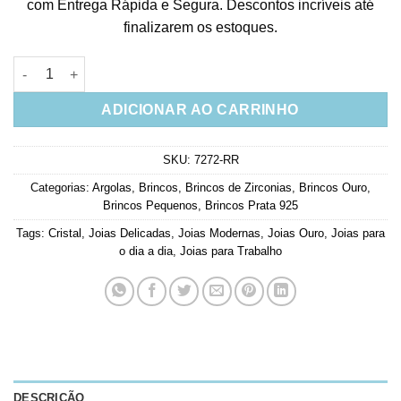
com Entrega Rápida e Segura. Descontos incríveis até
finalizarem os estoques.
Argola de zirconias penduradas em prata 925 banho ouro quan
ADICIONAR AO CARRINHO
SKU:
7272-RR
Categorias:
Argolas
,
Brincos
,
Brincos de Zirconias
,
Brincos Ouro
,
Brincos Pequenos
,
Brincos Prata 925
Tags:
Cristal
,
Joias Delicadas
,
Joias Modernas
,
Joias Ouro
,
Joias para
o dia a dia
,
Joias para Trabalho
DESCRIÇÃO