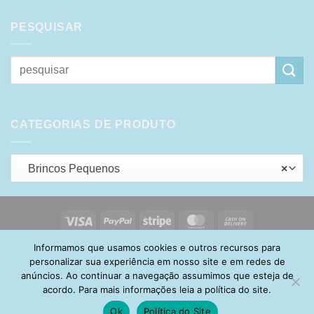
PESQUISAR
Pesquisar
por:
CATEGORIAS DE PRODUTO
Brincos Pequenos
×
Visa
PayPal
Stripe
MasterCard
Cash
On
Informamos que usamos cookies e outros recursos para
HOME
SOBRE
POLÍTICA DE PRIVACIDADE
ENTREGA
Delivery
TROCA E DEVOLUÇÃO
GARANTIA
FAQ
CARRINHO
personalizar sua experiência em nosso site e em redes de
MINHA CONTA
CONTATO
anúncios. Ao continuar a navegação assumimos que esteja de
acordo. Para mais informações leia a política do site.
Ok
Política do Site