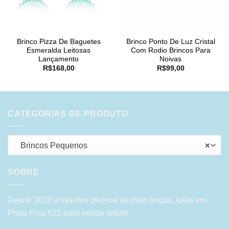
Brinco Pizza De Baguetes
Brinco Ponto De Luz Cristal
Esmeralda Leitosas
Com Rodio Brincos Para
Lançamento
Noivas
R$
168,00
R$
99,00
CATEGORIAS DE PRODUTO
Brincos Pequenos
×
SOBRE
Desde 2010 a Waufen oferece as mais lindas Joias em
Prata Fina 925 para venda online.