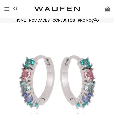
Skip
to
content
HOME
|
NOVIDADES
|
CONJUNTOS
|
PROMOÇÃO