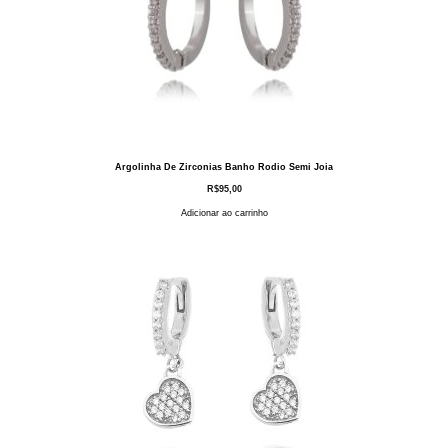
Argolinha De Zirconias Banho Rodio Semi Joia
R$
95,00
Adicionar ao carrinho