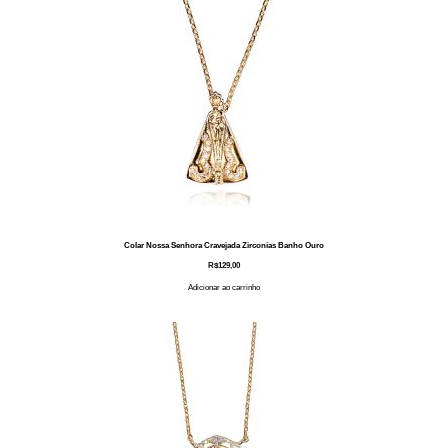
Colar Nossa Senhora Cravejada Zirconias Banho Ouro
R$
129,00
Adicionar ao carrinho