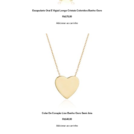
Escapulario Orai E Vigiai Longo Cristais Coloridos Banho Ouro
R$
175,00
Adicionar ao carrinho
Colar De Coração Liso Banho Ouro Semi Joia
R$
140,00
Adicionar ao carrinho