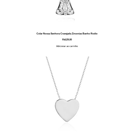
Colar Nossa Senhora Cravejada Zirconias Banho Rodio
R$
129,00
Adicionar ao carrinho