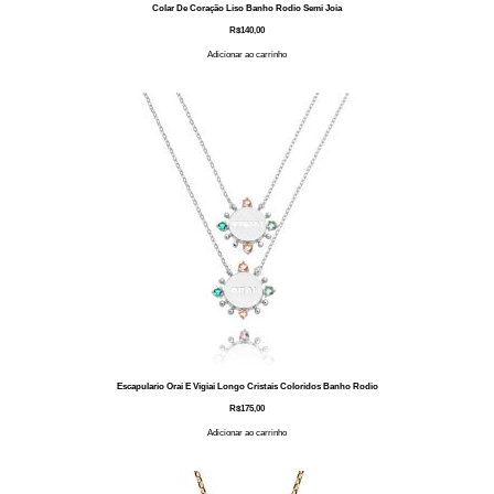
Colar De Coração Liso Banho Rodio Semi Joia
R$
140,00
Adicionar ao carrinho
Escapulario Orai E Vigiai Longo Cristais Coloridos Banho Rodio
R$
175,00
Adicionar ao carrinho