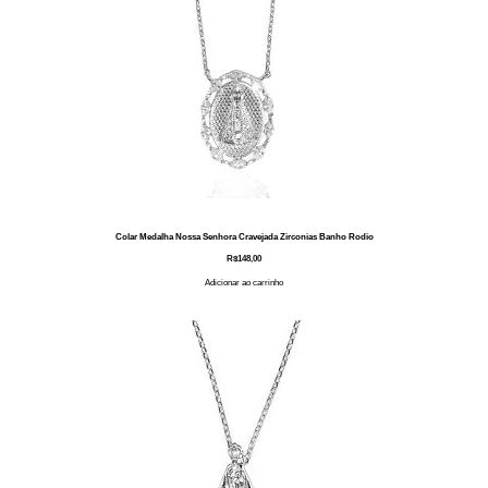
Colar Medalha Nossa Senhora Cravejada Zirconias Banho Rodio
R$
148,00
Adicionar ao carrinho