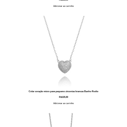
Adicionar ao carrinho
Colar coração micro pave pequeno zirconias brancas Banho Rodio
R$
125,00
Adicionar ao carrinho