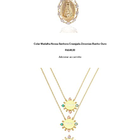
Colar Medalha Nossa Senhora Cravejada Zirconias Banho Ouro
R$
148,00
Adicionar ao carrinho