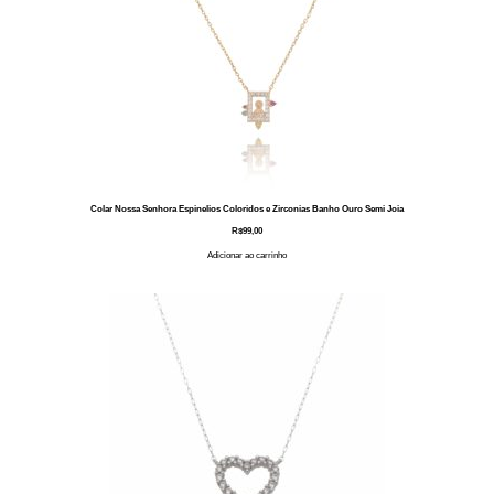
Colar Nossa Senhora Espinelios Coloridos e Zirconias Banho Ouro Semi Joia
R$
99,00
Adicionar ao carrinho