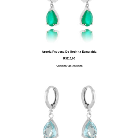
Argola Pequena De Gotinha Esmeralda
R$
115,00
Adicionar ao carrinho