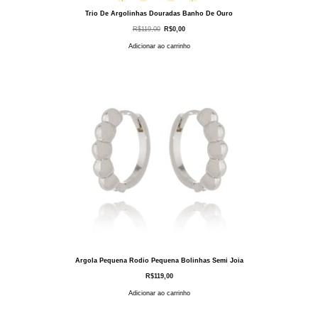
Trio De Argolinhas Douradas Banho De Ouro
O
O
R$
119,00
R$
0,00
preço
preço
original
atual
Adicionar ao carrinho
era:
é:
R$119,00.
R$0,00.
Argola Pequena Rodio Pequena Bolinhas Semi Joia
R$
119,00
Adicionar ao carrinho