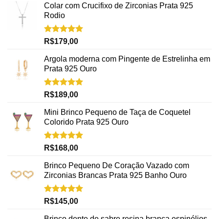
Colar com Crucifixo de Zirconias Prata 925
Rodio
Avaliação
R$
179,00
5.00
de 5
Argola moderna com Pingente de Estrelinha em
Prata 925 Ouro
Avaliação
R$
189,00
5.00
de 5
Mini Brinco Pequeno de Taça de Coquetel
Colorido Prata 925 Ouro
Avaliação
R$
168,00
5.00
de 5
Brinco Pequeno De Coração Vazado com
Zirconias Brancas Prata 925 Banho Ouro
Avaliação
R$
145,00
5.00
de 5
Brinco dente de sabre resina branca espinélios