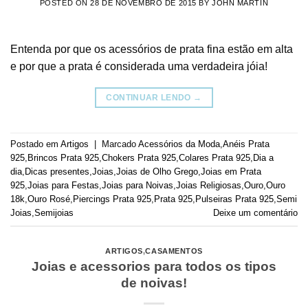
POSTED ON
28 DE NOVEMBRO DE 2015
BY
JOHN MARTIN
Entenda por que os acessórios de prata fina estão em alta
e por que a prata é considerada uma verdadeira jóia!
CONTINUAR LENDO
→
Postado em
Artigos
|
Marcado
Acessórios da Moda
,
Anéis Prata
925
,
Brincos Prata 925
,
Chokers Prata 925
,
Colares Prata 925
,
Dia a
dia
,
Dicas presentes
,
Joias
,
Joias de Olho Grego
,
Joias em Prata
925
,
Joias para Festas
,
Joias para Noivas
,
Joias Religiosas
,
Ouro
,
Ouro
18k
,
Ouro Rosé
,
Piercings Prata 925
,
Prata 925
,
Pulseiras Prata 925
,
Semi
Joias
,
Semijoias
Deixe um comentário
ARTIGOS
,
CASAMENTOS
Joias e acessorios para todos os tipos
de noivas!