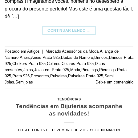
compras!! Imaginamos vocês, homens no desespero à
procura do presente perfeito! Mas este é uma questão fácil:
dê […]
CONTINUAR LENDO
→
Postado em
Artigos
|
Marcado
Acessórios da Moda
,
Aliança de
Namoro
,
Anéis
,
Anéis Prata 925
,
Bodas de Namoro
,
Brincos
,
Brincos Prata
925
,
Chokers Prata 925
,
Colares
,
Colares Prata 925
,
Dicas
presentes
,
Joias
,
Joias em Prata 925
,
Moda
,
Piercings
,
Piercings Prata
925
,
Prata 925
,
Presentes
,
Pulseiras
,
Pulseiras Prata 925
,
Semi
Joias
,
Semijoias
Deixe um comentário
TENDÊNCIAS
Tendências em Bijuterias acompanhe
as novidades!
POSTED ON
15 DE DEZEMBRO DE 2015
BY
JOHN MARTIN