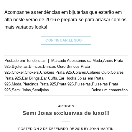
Acompanhe as tendências em bijuterias que estarão em
alta neste verão de 2016 e prepara-se para arrasar com os
mais variados looks!
CONTINUAR LENDO
→
Postado em
Tendências
|
Marcado
Acessórios da Moda
,
Anéis Prata
925
,
Bijuterias
,
Brincos
,
Brincos Ouro
,
Brincos Prata
925
,
Choker
,
Chokers
,
Chokers Prata 925
,
Colares
,
Colares Ouro
,
Colares
Prata 925
,
Ear Blings
,
Ear Cuffs
,
Ear Hooks
,
Joias em Prata
925
,
Moda
,
Piercings Prata 925
,
Prata 925
,
Pulseiras
,
Pulseiras Prata
925
,
Semi Joias
,
Semijoias
Deixe um comentário
ARTIGOS
Semi Joias exclusivas de luxo!!!
POSTED ON
2 DE DEZEMBRO DE 2015
BY
JOHN MARTIN