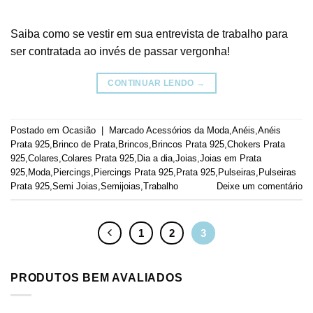
Saiba como se vestir em sua entrevista de trabalho para
ser contratada ao invés de passar vergonha!
CONTINUAR LENDO
→
Postado em
Ocasião
|
Marcado
Acessórios da Moda
,
Anéis
,
Anéis
Prata 925
,
Brinco de Prata
,
Brincos
,
Brincos Prata 925
,
Chokers Prata
925
,
Colares
,
Colares Prata 925
,
Dia a dia
,
Joias
,
Joias em Prata
925
,
Moda
,
Piercings
,
Piercings Prata 925
,
Prata 925
,
Pulseiras
,
Pulseiras
Prata 925
,
Semi Joias
,
Semijoias
,
Trabalho
Deixe um comentário
1
2
3
PRODUTOS BEM AVALIADOS