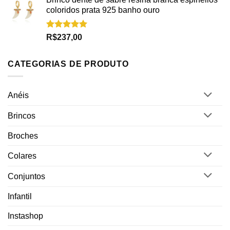
coloridos prata 925 banho ouro
Avaliação
R$
237,00
5.00
de 5
CATEGORIAS DE PRODUTO
Anéis
Brincos
Broches
Colares
Conjuntos
Infantil
Instashop