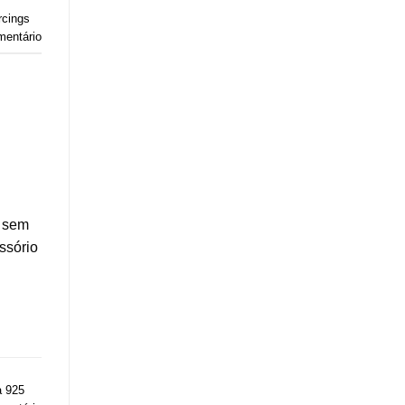
rcings
mentário
g sem
ssório
a 925