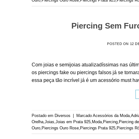
Ouro
,
Piercings Ouro Rose
,
Piercings Prata 925
,
Piercings R
Piercing Sem Furo
POSTED ON
12 D
Com joias e semijoias atualizadíssimas nas últim
os piercings fake ou piercings falsos já se tor
essa peça tão incrível já é um acessório must ha
Postado em
Diversos
|
Marcado
Acessórios da Moda
,
Adri
Orelha
,
Joias
,
Joias em Prata 925
,
Moda
,
Piercing
,
Piercing d
Ouro
,
Piercings Ouro Rose
,
Piercings Prata 925
,
Piercings R