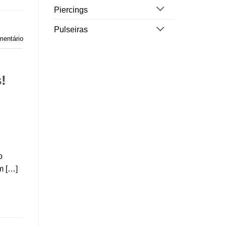
Piercings
Pulseiras
mentário
!
o
m […]