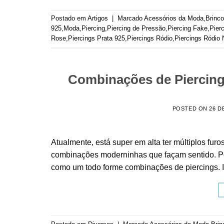
Postado em
Artigos
|
Marcado
Acessórios da Moda
,
Brinc
925
,
Moda
,
Piercing
,
Piercing de Pressão
,
Piercing Fake
,
Pier
Rose
,
Piercings Prata 925
,
Piercings Ródio
,
Piercings Ródio 
Combinações de Piercing
POSTED ON
26 D
Atualmente, está super em alta ter múltiplos fur
combinações moderninhas que façam sentido. Po
como um todo forme combinações de piercings. In