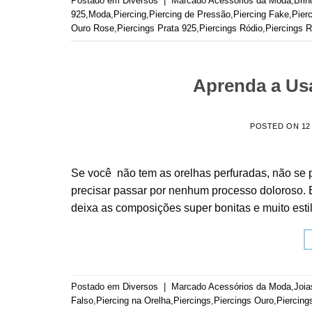
Postado em
Diversos
|
Marcado
Acessórios da Moda
,
Brin
925
,
Moda
,
Piercing
,
Piercing de Pressão
,
Piercing Fake
,
Pier
Ouro Rose
,
Piercings Prata 925
,
Piercings Ródio
,
Piercings 
Aprenda a Usa
POSTED ON
12
Se você não tem as orelhas perfuradas, não se 
precisar passar por nenhum processo doloroso. E
deixa as composições super bonitas e muito esti
Postado em
Diversos
|
Marcado
Acessórios da Moda
,
Joia
Falso
,
Piercing na Orelha
,
Piercings
,
Piercings Ouro
,
Piercing