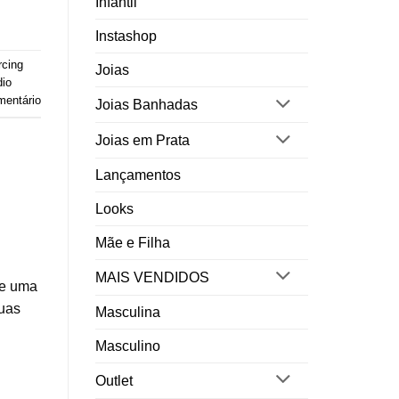
Infantil
Instashop
rcing
Joias
dio
entário
Joias Banhadas
Joias em Prata
Lançamentos
Looks
Mãe e Filha
MAIS VENDIDOS
te uma
suas
Masculina
Masculino
Outlet