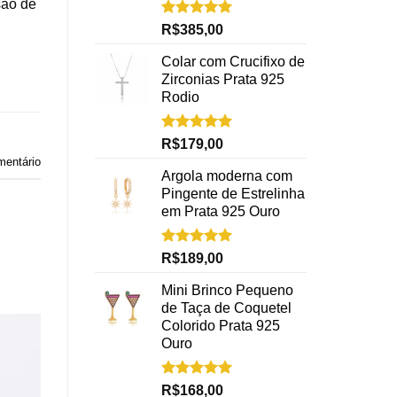
são de
Avaliação
R$
385,00
5.00
de 5
Colar com Crucifixo de
Zirconias Prata 925
Rodio
Avaliação
R$
179,00
5.00
de 5
mentário
Argola moderna com
Pingente de Estrelinha
em Prata 925 Ouro
Avaliação
R$
189,00
5.00
de 5
Mini Brinco Pequeno
de Taça de Coquetel
Colorido Prata 925
Ouro
Avaliação
R$
168,00