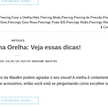
CONTINUAR LENDO
→
Piercing
,
Furar a Orelha
,
Helix Piercing
,
Moda
,
Piercing
,
Piercing de Pressão
,
Pie
 Ouro
,
Piercings Ouro Rose
,
Piercings Prata 925
,
Piercings Ródio
,
Piercings Ró
1
Com
ARTIGOS
na Orelha: Veja essas dicas!
 DE JULHO DE 2020
BY
MADAME WAUFEN
es da Waufen podem agradar o seu visual! A orelha é certamen
de acessórios, então você está se perguntando como escolher 
CONTINUAR LENDO
→