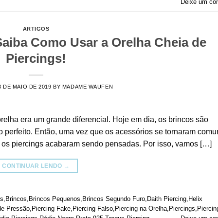
Deixe um co
ARTIGOS
 Saiba Como Usar a Orelha Cheia de
Piercings!
3 DE MAIO DE 2019
BY
MADAME WAUFEN
relha era um grande diferencial. Hoje em dia, os brincos são
o perfeito. Então, uma vez que os acessórios se tornaram comu
 os piercings acabaram sendo pensadas. Por isso, vamos […]
CONTINUAR LENDO
→
as
,
Brincos
,
Brincos Pequenos
,
Brincos Segundo Furo
,
Daith Piercing
,
Helix
de Pressão
,
Piercing Fake
,
Piercing Falso
,
Piercing na Orelha
,
Piercings
,
Piercin