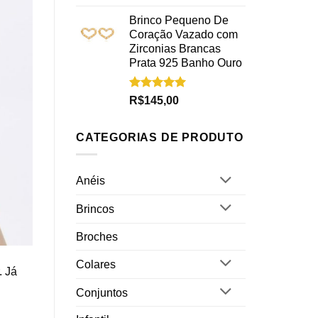
5.00
de 5
Brinco Pequeno De
Coração Vazado com
Zirconias Brancas
Prata 925 Banho Ouro
Avaliação
R$
145,00
5.00
de 5
CATEGORIAS DE PRODUTO
Anéis
Brincos
Broches
Colares
. Já
Conjuntos