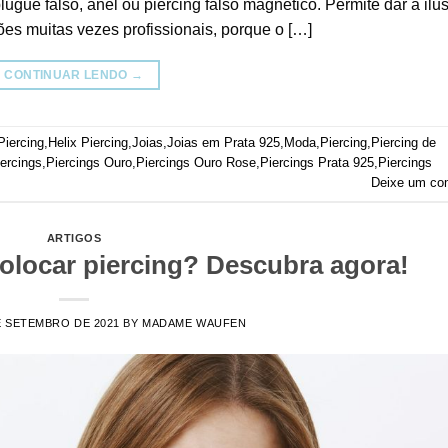
plugue falso, anel ou piercing falso magnético. Permite dar a ilu
ões muitas vezes profissionais, porque o […]
CONTINUAR LENDO
→
Piercing
,
Helix Piercing
,
Joias
,
Joias em Prata 925
,
Moda
,
Piercing
,
Piercing de
ercings
,
Piercings Ouro
,
Piercings Ouro Rose
,
Piercings Prata 925
,
Piercings
Deixe um co
ARTIGOS
olocar piercing? Descubra agora!
E SETEMBRO DE 2021
BY
MADAME WAUFEN