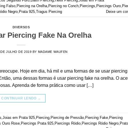
cos Segundo Furo
,
Daith Piercing
,
Helix Piercing
,
Joias em Prata
cing Falso
,
Piercing na Orelha
,
Piercing no Conch
,
Piercings
,
Piercings Ouro
,
Pie
Ródio Negro
,
Prata 925
,
Tragus Piercing
Deixe um co
DIVERSOS
r Piercing Fake Na Orelha
 DE JULHO DE 2019
BY
MADAME WAUFEN
preocupe. Hoje em dia, há mil e uma formas de se usar piercin
ntão, uma dessas formas é usar piercing fake na orelha. O ace
losas. Aprenda de forma prática como usar […]
CONTINUAR LENDO
→
s
,
Joias em Prata 925
,
Piercing
,
Piercing de Pressão
,
Piercing Fake
,
Piercing
s Ouro Rose
,
Piercings Prata 925
,
Piercings Ródio
,
Piercings Ródio Negro
,
Prat