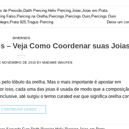
os de Pressão
,
Daith Piercing
,
Helix Piercing
,
Joias
,
Joias em Prata
cing Falso
,
Piercing na Orelha
,
Piercings
,
Piercings Ouro
,
Piercings Ouro
Negro
,
Prata 925
,
Tragus Piercing
Deixe um co
DIVERSOS
s – Veja Como Coordenar suas Joias
E NOVEMBRO DE 2019
BY
MADAME WAUFEN
os pelo lóbulo da orelha. Mas o mais importante é apostar em
r isso, cada uma das joias é usada de modo que a composiçã
clusive, até surgiu o termo curated ear que significa orelha co
CONTINUAR LENDO
→