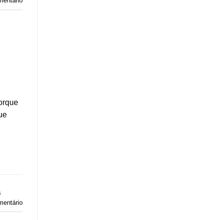
mentário
porque
ue
s
mentário