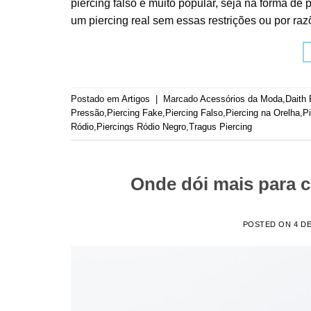
piercing falso é muito popular, seja na forma de 
um piercing real sem essas restrições ou por raz
Postado em
Artigos
|
Marcado
Acessórios da Moda
,
Daith 
Pressão
,
Piercing Fake
,
Piercing Falso
,
Piercing na Orelha
,
Pi
Ródio
,
Piercings Ródio Negro
,
Tragus Piercing
Onde dói mais para c
POSTED ON
4 D