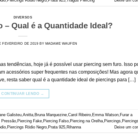
ódio
,
Piercings Ródio Negro
,
Prata 925
,
Tragus Piercing
Deixe um co
DIVERSOS
 – Qual é a Quantidade Ideal?
E FEVEREIRO DE 2019
BY
MADAME WAUFEN
as tendências, hoje já é possível usar piercing sem furo. Isso 
naram acessórios super frequentes nas composições! Mas agora q
ve, resta saber qual é a quantidade ideal de piercings para […]
CONTINUAR LENDO
→
ane Galisteu
,
Anitta
,
Bruna Marquezine
,
Carol Ribeiro
,
Emma Watson
,
Furar a
e Pressão
,
Piercing Fake
,
Piercing Falso
,
Piercing na Orelha
,
Piercings
,
Piercing
ódio
,
Piercings Ródio Negro
,
Prata 925
,
Rihanna
Deixe um co