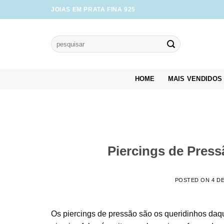
Skip
JOIAS EM PRATA FINA 925
to
content
Pesquisar
por:
HOME
MAIS VENDIDOS
Piercings de Press
POSTED ON
4 D
Os piercings de pressão são os queridinhos daqu