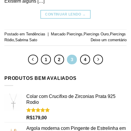
Existem alguns […]
CONTINUAR LENDO
→
Postado em
Tendências
|
Marcado
Piercings
,
Piercings Ouro
,
Piercings
Ródio
,
Sabrina Sato
Deixe um comentário
1
2
3
4
PRODUTOS BEM AVALIADOS
Colar com Crucifixo de Zirconias Prata 925
Rodio
Avaliação
R$
179,00
5.00
de 5
Argola moderna com Pingente de Estrelinha em