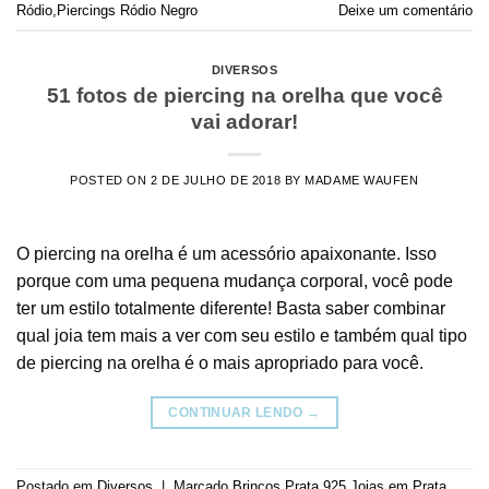
Ródio
,
Piercings Ródio Negro
Deixe um comentário
DIVERSOS
51 fotos de piercing na orelha que você
vai adorar!
POSTED ON
2 DE JULHO DE 2018
BY
MADAME WAUFEN
O piercing na orelha é um acessório apaixonante. Isso
porque com uma pequena mudança corporal, você pode
ter um estilo totalmente diferente! Basta saber combinar
qual joia tem mais a ver com seu estilo e também qual tipo
de piercing na orelha é o mais apropriado para você.
CONTINUAR LENDO
→
Postado em
Diversos
|
Marcado
Brincos Prata 925
,
Joias em Prata