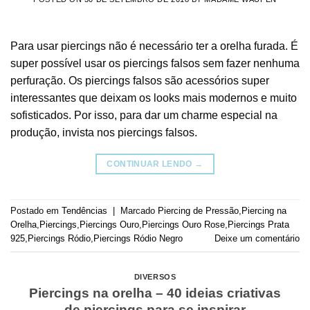
Para usar piercings não é necessário ter a orelha furada. É
super possível usar os piercings falsos sem fazer nenhuma
perfuração. Os piercings falsos são acessórios super
interessantes que deixam os looks mais modernos e muito
sofisticados. Por isso, para dar um charme especial na
produção, invista nos piercings falsos.
CONTINUAR LENDO
→
Postado em
Tendências
|
Marcado
Piercing de Pressão
,
Piercing na
Orelha
,
Piercings
,
Piercings Ouro
,
Piercings Ouro Rose
,
Piercings Prata
925
,
Piercings Ródio
,
Piercings Ródio Negro
Deixe um comentário
DIVERSOS
Piercings na orelha – 40 ideias criativas
de piercings para se inspirar