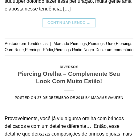
suuuuper dolorido fazer essa perfuração, muita gente ama
e aposta nesse tendência. […]
CONTINUAR LENDO
→
Postado em
Tendências
|
Marcado
Piercings
,
Piercings Ouro
,
Piercings
Ouro Rose
,
Piercings Ródio
,
Piercings Ródio Negro
Deixe um comentário
DIVERSOS
Piercing Orelha – Complemente Seu
Look Com Muito Estilo!
POSTED ON
27 DE DEZEMBRO DE 2018
BY
MADAME WAUFEN
Provavelmente, você já viu alguma orelha com brincos
delicados e com um detalhe diferente… Então, esse
detalhe que deixa as composições de brincos e joias mais