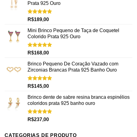
Prata 925 Ouro
Avaliação
R$
189,00
5.00
de 5
Mini Brinco Pequeno de Taça de Coquetel
Colorido Prata 925 Ouro
Avaliação
R$
168,00
5.00
de 5
Brinco Pequeno De Coração Vazado com
Zirconias Brancas Prata 925 Banho Ouro
Avaliação
R$
145,00
5.00
de 5
Brinco dente de sabre resina branca espinélios
coloridos prata 925 banho ouro
Avaliação
R$
237,00
5.00
de 5
CATEGORIAS DE PRODUTO