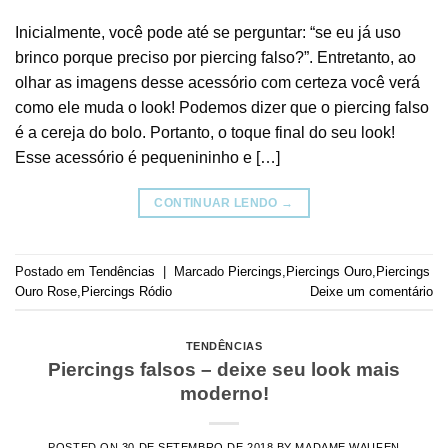
Inicialmente, você pode até se perguntar: “se eu já uso
brinco porque preciso por piercing falso?”. Entretanto, ao
olhar as imagens desse acessório com certeza você verá
como ele muda o look! Podemos dizer que o piercing falso
é a cereja do bolo. Portanto, o toque final do seu look!
Esse acessório é pequenininho e […]
CONTINUAR LENDO
→
Postado em
Tendências
|
Marcado
Piercings
,
Piercings Ouro
,
Piercings
Ouro Rose
,
Piercings Ródio
Deixe um comentário
TENDÊNCIAS
Piercings falsos – deixe seu look mais
moderno!
POSTED ON
30 DE SETEMBRO DE 2018
BY
MADAME WAUFEN