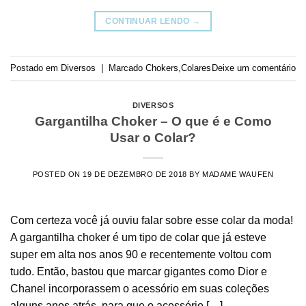
CONTINUAR LENDO
→
Postado em
Diversos
|
Marcado
Chokers
,
Colares
Deixe um comentário
DIVERSOS
Gargantilha Choker – O que é e Como
Usar o Colar?
POSTED ON
19 DE DEZEMBRO DE 2018
BY
MADAME WAUFEN
Com certeza você já ouviu falar sobre esse colar da moda!
A gargantilha choker é um tipo de colar que já esteve
super em alta nos anos 90 e recentemente voltou com
tudo. Então, bastou que marcar gigantes como Dior e
Chanel incorporassem o acessório em suas coleções
alguns anos atrás, para que o acessório […]