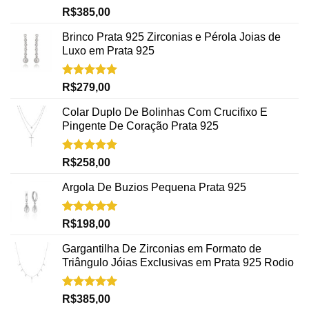
Avaliação
R$
385,00
5.00
de 5
Brinco Prata 925 Zirconias e Pérola Joias de
Luxo em Prata 925
Avaliação
R$
279,00
5.00
de 5
Colar Duplo De Bolinhas Com Crucifixo E
Pingente De Coração Prata 925
Avaliação
R$
258,00
5.00
de 5
Argola De Buzios Pequena Prata 925
Avaliação
R$
198,00
5.00
de 5
Gargantilha De Zirconias em Formato de
Triângulo Jóias Exclusivas em Prata 925 Rodio
Avaliação
R$
385,00
5.00
de 5