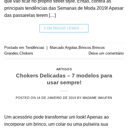
que vão ficar no próprio street style. Então, confira as
principais tendências das Semanas de Moda 2019! Apesar
das passarelas terem […]
CONTINUAR LENDO
→
Postado em
Tendências
|
Marcado
Argolas
,
Brincos
,
Brincos
Grandes
,
Chokers
Deixe um comentário
ARTIGOS
Chokers Delicadas – 7 modelos para
usar sempre!
POSTED ON
14 DE JANEIRO DE 2019
BY
MADAME WAUFEN
Um acessório pode transformar um look! Apenas ao
incorporar um brinco, um colar ou uma pulseira sua