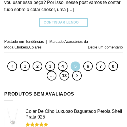
vou usar essa peça? Por isso, nesse post vamos te contar
tudo sobre o colar choker, uma […]
CONTINUAR LENDO
→
Postado em
Tendências
|
Marcado
Acessórios da
Moda
,
Chokers
,
Colares
Deixe um comentário
1
2
3
4
5
6
7
8
…
13
PRODUTOS BEM AVALIADOS
Colar De Olho Luxuoso Baguetado Perola Shell
Prata 925