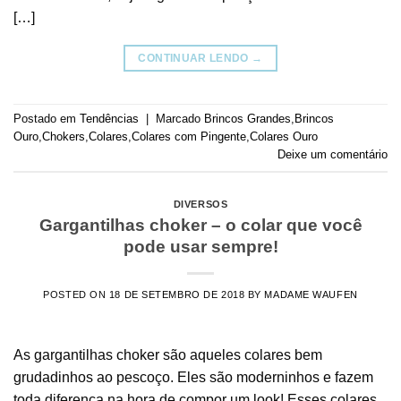
[…]
CONTINUAR LENDO
→
Postado em
Tendências
|
Marcado
Brincos Grandes
,
Brincos
Ouro
,
Chokers
,
Colares
,
Colares com Pingente
,
Colares Ouro
Deixe um comentário
DIVERSOS
Gargantilhas choker – o colar que você
pode usar sempre!
POSTED ON
18 DE SETEMBRO DE 2018
BY
MADAME WAUFEN
As gargantilhas choker são aqueles colares bem
grudadinhos ao pescoço. Eles são moderninhos e fazem
toda diferença na hora de compor um look! Esses colares