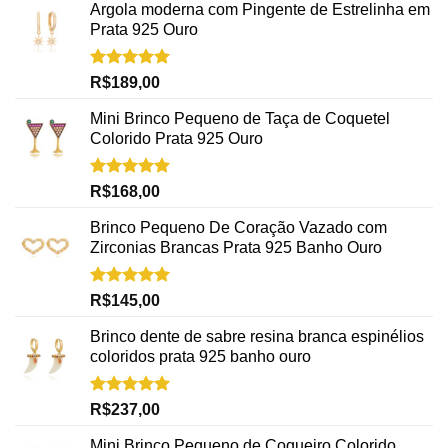
Argola moderna com Pingente de Estrelinha em
Prata 925 Ouro
Avaliação
R$
189,00
5.00
de 5
Mini Brinco Pequeno de Taça de Coquetel
Colorido Prata 925 Ouro
Avaliação
R$
168,00
5.00
de 5
Brinco Pequeno De Coração Vazado com
Zirconias Brancas Prata 925 Banho Ouro
Avaliação
R$
145,00
5.00
de 5
Brinco dente de sabre resina branca espinélios
coloridos prata 925 banho ouro
Avaliação
R$
237,00
5.00
de 5
Mini Brinco Pequeno de Coqueiro Colorido