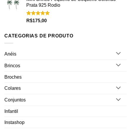
Prata 925 Rodio
Avaliação
R$
175,00
5.00
de 5
CATEGORIAS DE PRODUTO
Anéis
Brincos
Broches
Colares
Conjuntos
Infantil
Instashop