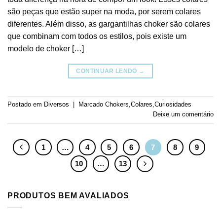
são peças que estão super na moda, por serem colares
diferentes. Além disso, as gargantilhas choker são colares
que combinam com todos os estilos, pois existe um
modelo de choker […]
CONTINUAR LENDO
→
Postado em
Diversos
|
Marcado
Chokers
,
Colares
,
Curiosidades
Deixe um comentário
1
…
4
5
6
7
8
9
10
…
13
PRODUTOS BEM AVALIADOS