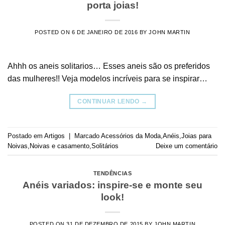
porta joias!
POSTED ON
6 DE JANEIRO DE 2016
BY
JOHN MARTIN
Ahhh os aneis solitarios… Esses aneis são os preferidos
das mulheres!! Veja modelos incríveis para se inspirar…
CONTINUAR LENDO
→
Postado em
Artigos
|
Marcado
Acessórios da Moda
,
Anéis
,
Joias para
Noivas
,
Noivas e casamento
,
Solitários
Deixe um comentário
TENDÊNCIAS
Anéis variados: inspire-se e monte seu
look!
POSTED ON
31 DE DEZEMBRO DE 2015
BY
JOHN MARTIN