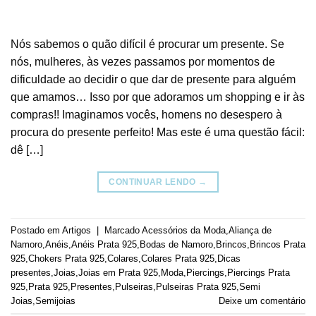
Nós sabemos o quão difícil é procurar um presente. Se
nós, mulheres, às vezes passamos por momentos de
dificuldade ao decidir o que dar de presente para alguém
que amamos… Isso por que adoramos um shopping e ir às
compras!! Imaginamos vocês, homens no desespero à
procura do presente perfeito! Mas este é uma questão fácil:
dê […]
CONTINUAR LENDO
→
Postado em
Artigos
|
Marcado
Acessórios da Moda
,
Aliança de
Namoro
,
Anéis
,
Anéis Prata 925
,
Bodas de Namoro
,
Brincos
,
Brincos Prata
925
,
Chokers Prata 925
,
Colares
,
Colares Prata 925
,
Dicas
presentes
,
Joias
,
Joias em Prata 925
,
Moda
,
Piercings
,
Piercings Prata
925
,
Prata 925
,
Presentes
,
Pulseiras
,
Pulseiras Prata 925
,
Semi
Joias
,
Semijoias
Deixe um comentário