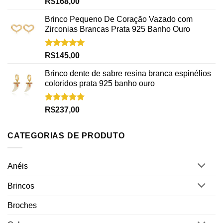
R$
168,00
5.00
de 5
Brinco Pequeno De Coração Vazado com
Zirconias Brancas Prata 925 Banho Ouro
Avaliação
R$
145,00
5.00
de 5
Brinco dente de sabre resina branca espinélios
coloridos prata 925 banho ouro
Avaliação
R$
237,00
5.00
de 5
CATEGORIAS DE PRODUTO
Anéis
Brincos
Broches