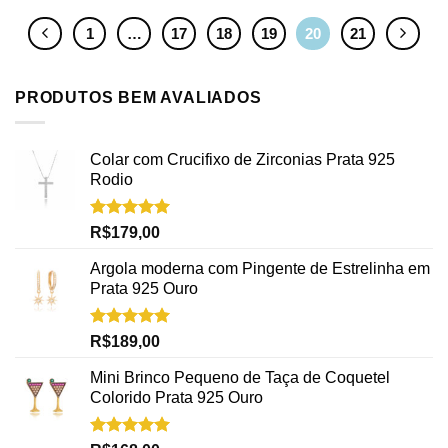
1
…
17
18
19
20
21
PRODUTOS BEM AVALIADOS
Colar com Crucifixo de Zirconias Prata 925
Rodio
Avaliação
R$
179,00
5.00
de 5
Argola moderna com Pingente de Estrelinha em
Prata 925 Ouro
Avaliação
R$
189,00
5.00
de 5
Mini Brinco Pequeno de Taça de Coquetel
Colorido Prata 925 Ouro
Avaliação