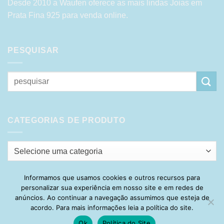
Desde 2010 a Waufen oferece as mais lindas Joias em
Prata Fina 925 para venda online.
PESQUISAR
Pesquisar
por:
CATEGORIAS DE PRODUTO
Selecione uma categoria
Informamos que usamos cookies e outros recursos para
personalizar sua experiência em nosso site e em redes de
Visa
PayPal
Stripe
MasterCard
Cash
anúncios. Ao continuar a navegação assumimos que esteja de
On
acordo. Para mais informações leia a política do site.
HOME
SOBRE
POLÍTICA DE PRIVACIDADE
ENTREGA
Delivery
TROCA E DEVOLUÇÃO
GARANTIA
FAQ
CARRINHO
Ok
Política do Site
MINHA CONTA
CONTATO