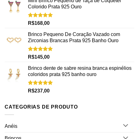
Mini Brinco Pequeno de Taça de Coquetel
Colorido Prata 925 Ouro
Avaliação
R$
168,00
5.00
de 5
Brinco Pequeno De Coração Vazado com
Zirconias Brancas Prata 925 Banho Ouro
Avaliação
R$
145,00
5.00
de 5
Brinco dente de sabre resina branca espinélios
coloridos prata 925 banho ouro
Avaliação
R$
237,00
5.00
de 5
CATEGORIAS DE PRODUTO
Anéis
Brincos