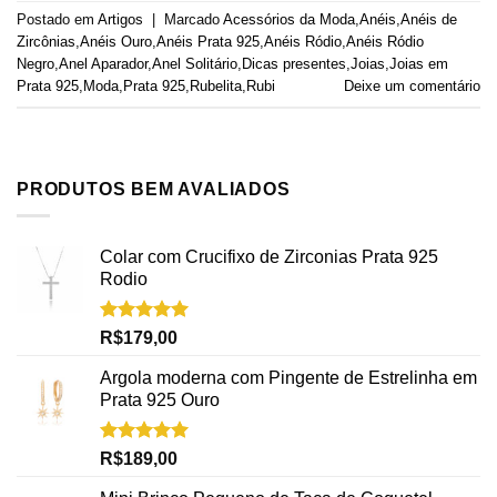
Postado em
Artigos
|
Marcado
Acessórios da Moda
,
Anéis
,
Anéis de
Zircônias
,
Anéis Ouro
,
Anéis Prata 925
,
Anéis Ródio
,
Anéis Ródio
Negro
,
Anel Aparador
,
Anel Solitário
,
Dicas presentes
,
Joias
,
Joias em
Prata 925
,
Moda
,
Prata 925
,
Rubelita
,
Rubi
Deixe um comentário
PRODUTOS BEM AVALIADOS
Colar com Crucifixo de Zirconias Prata 925
Rodio
Avaliação
R$
179,00
5.00
de 5
Argola moderna com Pingente de Estrelinha em
Prata 925 Ouro
Avaliação
R$
189,00
5.00
de 5