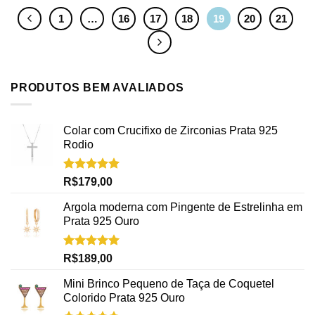
1
…
16
17
18
19
20
21
PRODUTOS BEM AVALIADOS
Colar com Crucifixo de Zirconias Prata 925
Rodio
Avaliação
R$
179,00
5.00
de 5
Argola moderna com Pingente de Estrelinha em
Prata 925 Ouro
Avaliação
R$
189,00
5.00
de 5
Mini Brinco Pequeno de Taça de Coquetel
Colorido Prata 925 Ouro