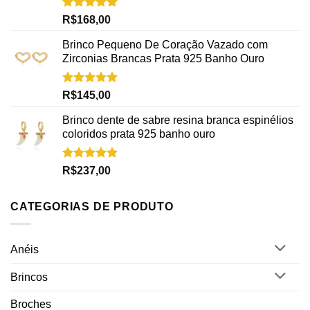
Avaliação
R$
168,00
5.00
de 5
Brinco Pequeno De Coração Vazado com
Zirconias Brancas Prata 925 Banho Ouro
Avaliação
R$
145,00
5.00
de 5
Brinco dente de sabre resina branca espinélios
coloridos prata 925 banho ouro
Avaliação
R$
237,00
5.00
de 5
CATEGORIAS DE PRODUTO
Anéis
Brincos
Broches