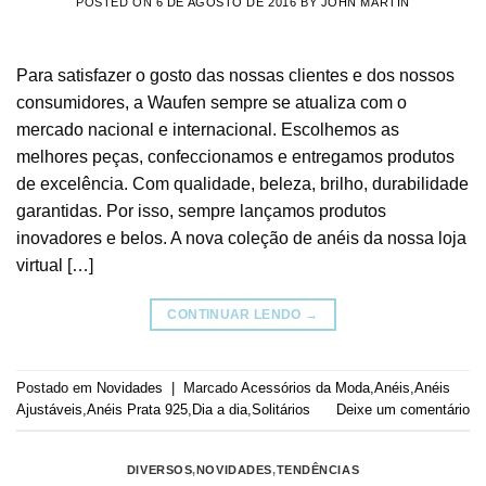
POSTED ON
6 DE AGOSTO DE 2016
BY
JOHN MARTIN
Para satisfazer o gosto das nossas clientes e dos nossos
consumidores, a Waufen sempre se atualiza com o
mercado nacional e internacional. Escolhemos as
melhores peças, confeccionamos e entregamos produtos
de excelência. Com qualidade, beleza, brilho, durabilidade
garantidas. Por isso, sempre lançamos produtos
inovadores e belos. A nova coleção de anéis da nossa loja
virtual […]
CONTINUAR LENDO
→
Postado em
Novidades
|
Marcado
Acessórios da Moda
,
Anéis
,
Anéis
Ajustáveis
,
Anéis Prata 925
,
Dia a dia
,
Solitários
Deixe um comentário
DIVERSOS
,
NOVIDADES
,
TENDÊNCIAS