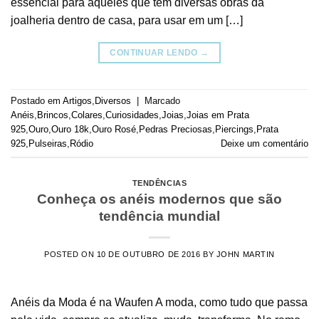
essencial para aqueles que têm diversas obras da
joalheria dentro de casa, para usar em um […]
CONTINUAR LENDO
→
Postado em
Artigos
,
Diversos
|
Marcado
Anéis
,
Brincos
,
Colares
,
Curiosidades
,
Joias
,
Joias em Prata
925
,
Ouro
,
Ouro 18k
,
Ouro Rosé
,
Pedras Preciosas
,
Piercings
,
Prata
925
,
Pulseiras
,
Ródio
Deixe um comentário
TENDÊNCIAS
Conheça os anéis modernos que são
tendência mundial
POSTED ON
10 DE OUTUBRO DE 2016
BY
JOHN MARTIN
Anéis da Moda é na Waufen A moda, como tudo que passa