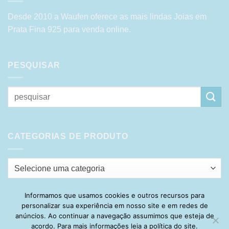
Desde 2010 a Waufen oferece as mais lindas Joias em
Prata Fina 925 para venda online.
PESQUISAR
Pesquisar
por:
CATEGORIAS DE PRODUTO
Selecione uma categoria
Informamos que usamos cookies e outros recursos para
personalizar sua experiência em nosso site e em redes de
Visa
PayPal
Stripe
MasterCard
Cash
anúncios. Ao continuar a navegação assumimos que esteja de
On
acordo. Para mais informações leia a política do site.
HOME
SOBRE
POLÍTICA DE PRIVACIDADE
ENTREGA