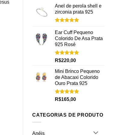
Jesus
Anel de perola shell e
zirconia prata 925
Avaliação
5.00
de 5
Ear Cuff Pequeno
Colorido De Asa Prata
925 Rosé
Avaliação
R$
220,00
5.00
de 5
Mini Brinco Pequeno
de Abacaxi Colorido
Ouro Prata 925
Avaliação
R$
165,00
5.00
de 5
CATEGORIAS DE PRODUTO
Anéis