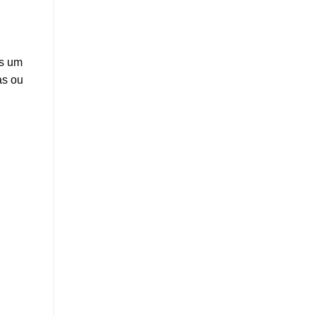
as um
as ou