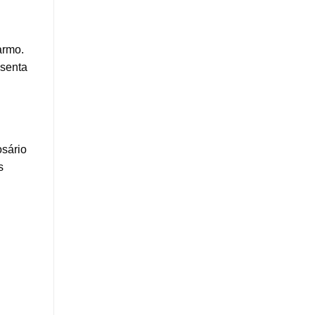
armo.
esenta
osário
s