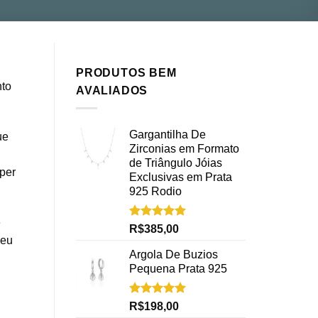
PRODUTOS BEM
nto
AVALIADOS
Gargantilha De
ue
Zirconias em Formato
de Triângulo Jóias
per
Exclusivas em Prata
925 Rodio
e
Avaliação
R$
385,00
5.00
de 5
seu
Argola De Buzios
Pequena Prata 925
Avaliação
R$
198,00
5.00
de 5