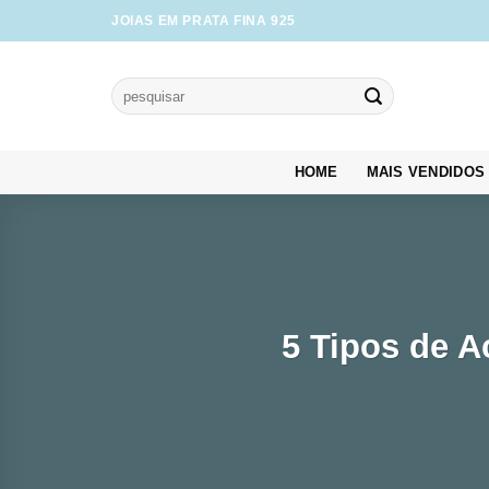
Skip
JOIAS EM PRATA FINA 925
to
content
Pesquisar
por:
HOME
MAIS VENDIDOS
5 Tipos de 