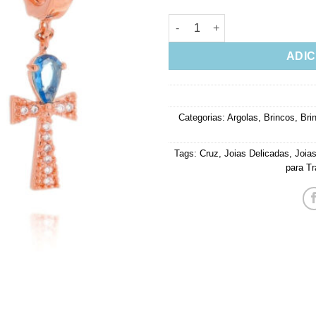
Brinco de Argola Com Cruz Egí
ADIC
Categorias:
Argolas
,
Brincos
,
Bri
Tags:
Cruz
,
Joias Delicadas
,
Joia
para Tr