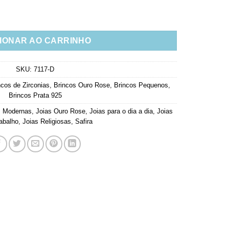
pcia Safira Ouro Rose Joias Prata 925 quantidade
IONAR AO CARRINHO
SKU:
7117-D
ncos de Zirconias
,
Brincos Ouro Rose
,
Brincos Pequenos
,
Brincos Prata 925
s Modernas
,
Joias Ouro Rose
,
Joias para o dia a dia
,
Joias
abalho
,
Joias Religiosas
,
Safira