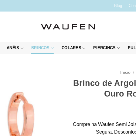
Blog
Con
ANÉIS
BRINCOS
COLARES
PIERCINGS
PUL
Início
/
Brinco de Argol
Ouro Ro
Compre na Waufen Semi Joia
Segura. Descontos 