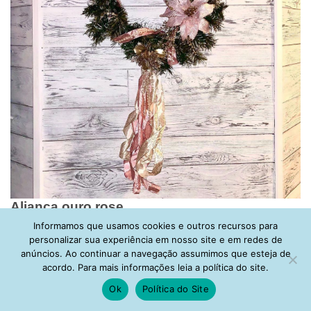
Aliança ouro rose
Informamos que usamos cookies e outros recursos para
A aliança é um acessório muito importante para os casais
personalizar sua experiência em nosso site e em redes de
que querem simbolizar a união de forma material. As
anúncios. Ao continuar a navegação assumimos que esteja de
versões em ouro rose são lindas, delicadas e também uma
acordo. Para mais informações leia a política do site.
opção mais alternativa quando comparada com os
Ok
Política do Site
tradicionais ouro e prata.