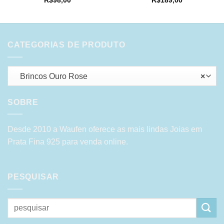
R$
98,00
R$
189,00
CATEGORIAS DE PRODUTO
Brincos Ouro Rose
×
SOBRE
Desde 2010 a Waufen oferece as mais lindas Joias em
Prata Fina 925 para venda online.
PESQUISAR
Pesquisar
por: