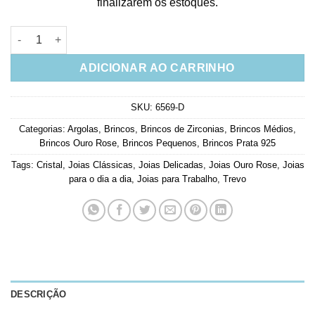
finalizarem os estoques.
Argola Pequena De Trevinho Prata 925 Rose Gold quantidade
ADICIONAR AO CARRINHO
SKU:
6569-D
Categorias:
Argolas
,
Brincos
,
Brincos de Zirconias
,
Brincos Médios
,
Brincos Ouro Rose
,
Brincos Pequenos
,
Brincos Prata 925
Tags:
Cristal
,
Joias Clássicas
,
Joias Delicadas
,
Joias Ouro Rose
,
Joias
para o dia a dia
,
Joias para Trabalho
,
Trevo
DESCRIÇÃO