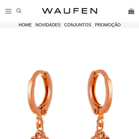
Skip
to
content
HOME
|
NOVIDADES
|
CONJUNTOS
|
PROMOÇÃO