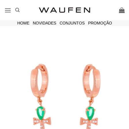
Skip
to
content
HOME
|
NOVIDADES
|
CONJUNTOS
|
PROMOÇÃO