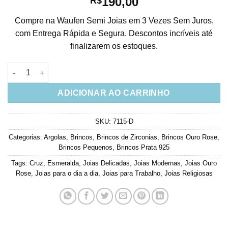
190,00
R$
Compre na Waufen Semi Joias em 3 Vezes Sem Juros,
com Entrega Rápida e Segura. Descontos incríveis até
finalizarem os estoques.
Brinco de Argola Com Cruz Egípcia Esmeralda Ouro Rose Joias
ADICIONAR AO CARRINHO
SKU:
7115-D
Categorias:
Argolas
,
Brincos
,
Brincos de Zirconias
,
Brincos Ouro Rose
,
Brincos Pequenos
,
Brincos Prata 925
Tags:
Cruz
,
Esmeralda
,
Joias Delicadas
,
Joias Modernas
,
Joias Ouro
Rose
,
Joias para o dia a dia
,
Joias para Trabalho
,
Joias Religiosas