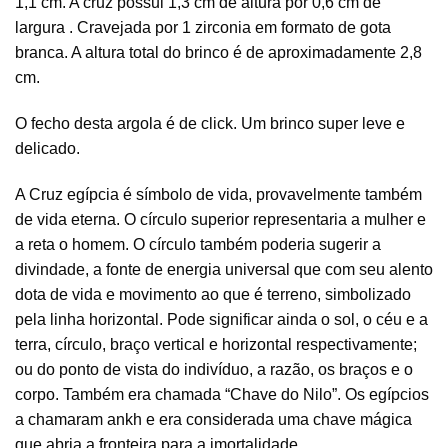
1,1 cm. A cruz possui 1,3 cm de altura por 0,6 cm de
largura . Cravejada por 1 zirconia em formato de gota
branca. A altura total do brinco é de aproximadamente 2,8
cm.
O fecho desta argola é de click. Um brinco super leve e
delicado.
A Cruz egípcia é símbolo de vida, provavelmente também
de vida eterna. O círculo superior representaria a mulher e
a reta o homem. O círculo também poderia sugerir a
divindade, a fonte de energia universal que com seu alento
dota de vida e movimento ao que é terreno, simbolizado
pela linha horizontal. Pode significar ainda o sol, o céu e a
terra, círculo, braço vertical e horizontal respectivamente;
ou do ponto de vista do indivíduo, a razão, os braços e o
corpo. Também era chamada “Chave do Nilo”. Os egípcios
a chamaram ankh e era considerada uma chave mágica
que abria a fronteira para a imortalidade.