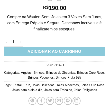
190,00
R$
Compre na Waufen Semi Joias em 3 Vezes Sem Juros,
com Entrega Rápida e Segura. Descontos incríveis até
finalizarem os estoques.
Brinco de Argola Com Cruz Egípcia Zirconia Cristal Ouro Rose 
ADICIONAR AO CARRINHO
SKU:
7114-D
Categorias:
Argolas
,
Brincos
,
Brincos de Zirconias
,
Brincos Ouro Rose
,
Brincos Pequenos
,
Brincos Prata 925
Tags:
Cristal
,
Cruz
,
Joias Delicadas
,
Joias Modernas
,
Joias Ouro Rose
,
Joias para o dia a dia
,
Joias para Trabalho
,
Joias Religiosas