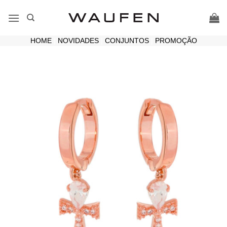
Skip
to
content
HOME
|
NOVIDADES
|
CONJUNTOS
|
PROMOÇÃO