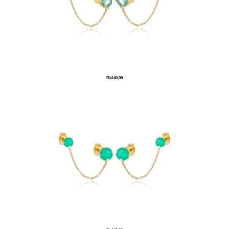
R$
140,00