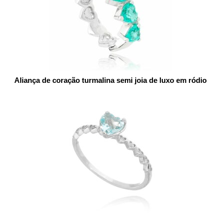
Aliança de coração turmalina semi joia de luxo em ródio