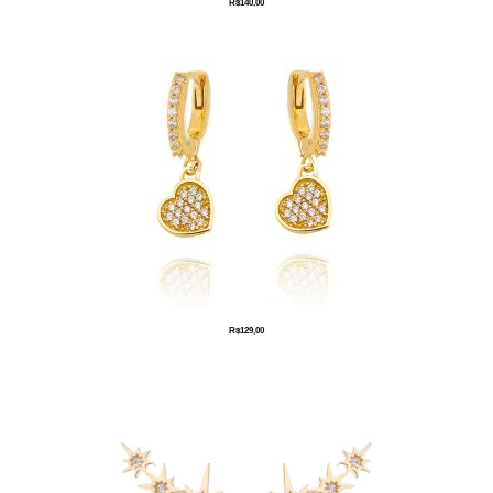
R$
140,00
R$
129,00