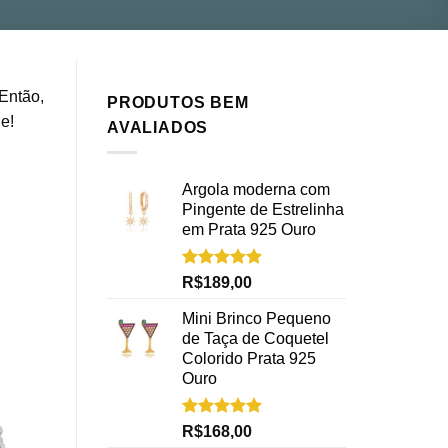
Então,
PRODUTOS BEM
e!
AVALIADOS
Argola moderna com
Pingente de Estrelinha
em Prata 925 Ouro
Avaliação
R$
189,00
5.00
de 5
Mini Brinco Pequeno
de Taça de Coquetel
Colorido Prata 925
Ouro
Avaliação
R$
168,00
5.00
de 5