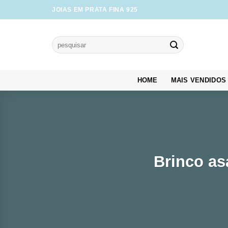
Skip
JOIAS EM PRATA FINA 925
to
content
Pesquisar
por:
HOME
MAIS VENDIDOS
Brinco as