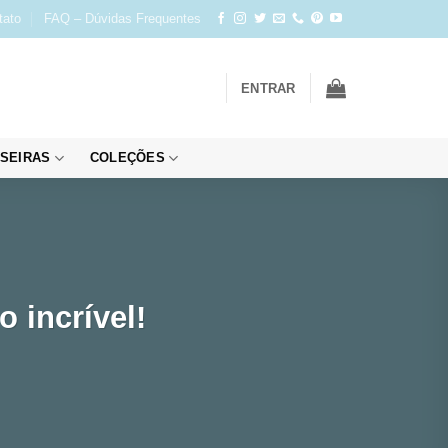
tato
FAQ – Dúvidas Frequentes
ENTRAR
SEIRAS
COLEÇÕES
 incrível!