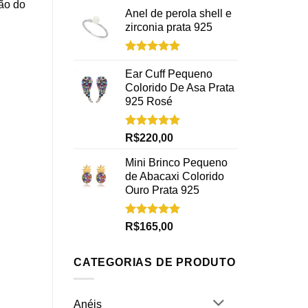
ão do
Anel de perola shell e
zirconia prata 925
Avaliação
5.00
de 5
Ear Cuff Pequeno
Colorido De Asa Prata
925 Rosé
Avaliação
R$
220,00
5.00
de 5
Mini Brinco Pequeno
de Abacaxi Colorido
Ouro Prata 925
Avaliação
R$
165,00
5.00
de 5
CATEGORIAS DE PRODUTO
Anéis