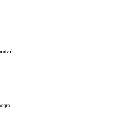
retz
é
negro