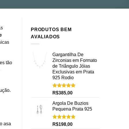
As
PRODUTOS BEM
e
AVALIADOS
sicas
Gargantilha De
Zirconias em Formato
es tão
de Triângulo Jóias
e
Exclusivas em Prata
925 Rodio
ução.
Avaliação
R$
385,00
5.00
de 5
Argola De Buzios
Pequena Prata 925
Avaliação
co asa
R$
198,00
5.00
de 5