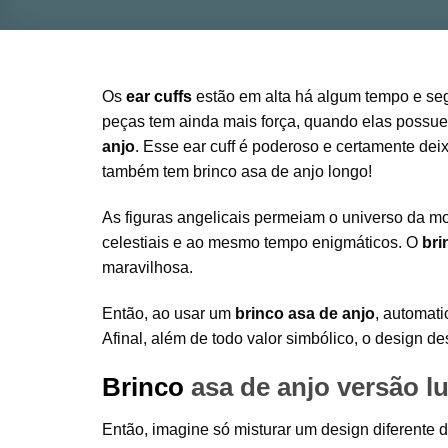
Os
ear cuffs
estão em alta há algum tempo e se
peças tem ainda mais força, quando elas possue
anjo
. Esse ear cuff é poderoso e certamente dei
também tem brinco asa de anjo longo!
As figuras angelicais permeiam o universo da m
celestiais e ao mesmo tempo enigmáticos. O
bri
maravilhosa.
Então, ao usar um
brinco asa de anjo
, automat
Afinal, além de todo valor simbólico, o design 
Brinco
asa de anjo versão l
Então, imagine só misturar um design diferente 