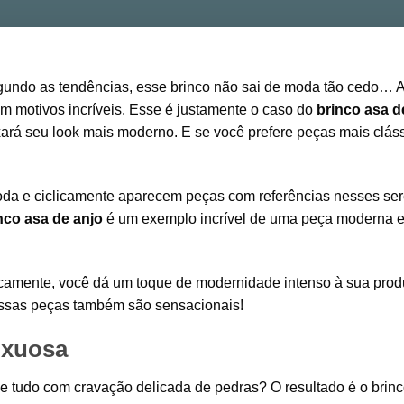
gundo as tendências, esse brinco não sai de moda tão cedo… 
m motivos incríveis. Esse é justamente o caso do
brinco asa d
xará seu look mais moderno. E se você prefere peças mais clás
oda e ciclicamente aparecem peças com referências nesses ser
nco asa de anjo
é um exemplo incrível de uma peça moderna 
icamente, você dá um toque de modernidade intenso à sua prod
dessas peças também são sensacionais!
uxuosa
de tudo com cravação delicada de pedras? O resultado é o brin