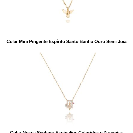
Colar Mini Pingente Espírito Santo Banho Ouro Semi Joia
Colar Nossa Senhora Espinelios Coloridos e Zirconias