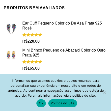
PRODUTOS BEM AVALIADOS
Ear Cuff Pequeno Colorido De Asa Prata 925
Rosé
Avaliação
R$
220,00
5.00
de 5
Mini Brinco Pequeno de Abacaxi Colorido Ouro
Prata 925
Avaliação
R$
165,00
5.00
de 5
Gargantilha De Zirconinhas Coloridas Prata 925
Informamos que usamos cookies e outros recursos para
Banho Ouro 18K
personalizar sua experiência em nosso site e em redes de
anúncios. Ao continuar a navegação assumimos que esteja de
Avaliação
R$
385,00
acordo. Para mais informações leia a política do site.
5.00
de 5
Ok
Política do Site
Colar com Crucifixo de Zirconias Prata 925
Rodio