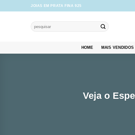
Skip
JOIAS EM PRATA FINA 925
to
content
Pesquisar
por:
HOME
MAIS VENDIDOS
Veja o Espe