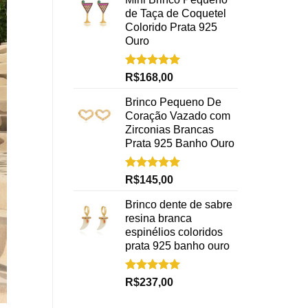
de Taça de Coquetel
Colorido Prata 925
Ouro
Avaliação
R$
168,00
5.00
de 5
Brinco Pequeno De
Coração Vazado com
Zirconias Brancas
Prata 925 Banho Ouro
Avaliação
R$
145,00
5.00
de 5
Brinco dente de sabre
resina branca
espinélios coloridos
prata 925 banho ouro
Avaliação
R$
237,00
5.00
de 5