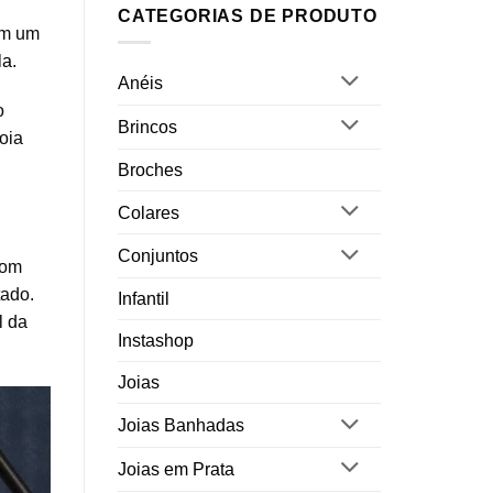
CATEGORIAS DE PRODUTO
ém um
la
.
Anéis
o
Brincos
oia
Broches
Colares
Conjuntos
com
tado.
Infantil
l da
Instashop
Joias
Joias Banhadas
Joias em Prata