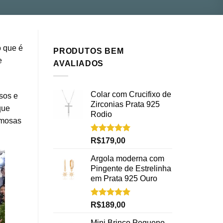
o que é
PRODUTOS BEM
e
AVALIADOS
Colar com Crucifixo de
sos e
Zirconias Prata 925
que
Rodio
amosas
Avaliação
R$
179,00
5.00
de 5
Argola moderna com
Pingente de Estrelinha
em Prata 925 Ouro
Avaliação
R$
189,00
5.00
de 5
Mini Brinco Pequeno