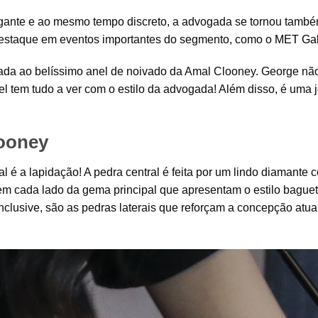
egante e ao mesmo tempo discreto, a advogada se tornou tamb
destaque em eventos importantes do segmento, como o
MET Ga
tada ao belíssimo anel de noivado da Amal Clooney. George nã
l tem tudo a ver com o estilo da advogada! Além disso, é uma j
looney
al é a lapidação! A pedra central é feita por um lindo diamante 
em cada lado da gema principal que apresentam o estilo bague
Inclusive, são as pedras laterais que reforçam a concepção atua