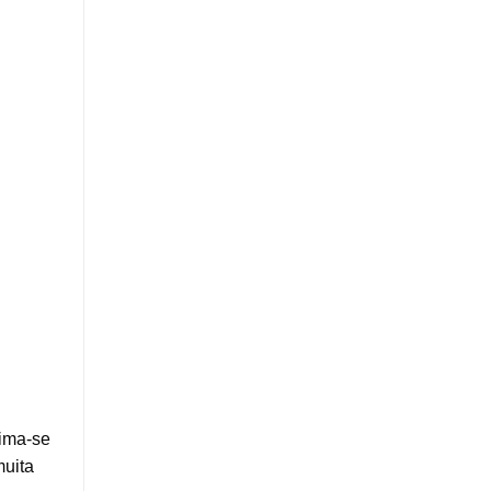
tima-se
muita